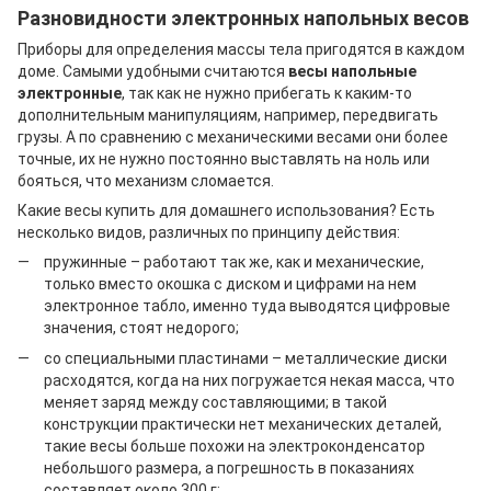
Разновидности электронных напольных весов
Приборы для определения массы тела пригодятся в каждом
доме. Самыми удобными считаются
весы напольные
электронные
, так как не нужно прибегать к каким-то
дополнительным манипуляциям, например, передвигать
грузы. А по сравнению с механическими весами они более
точные, их не нужно постоянно выставлять на ноль или
бояться, что механизм сломается.
Какие весы купить для домашнего использования? Есть
несколько видов, различных по принципу действия:
пружинные – работают так же, как и механические,
только вместо окошка с диском и цифрами на нем
электронное табло, именно туда выводятся цифровые
значения, стоят недорого;
со специальными пластинами – металлические диски
расходятся, когда на них погружается некая масса, что
меняет заряд между составляющими; в такой
конструкции практически нет механических деталей,
такие весы больше похожи на электроконденсатор
небольшого размера, а погрешность в показаниях
составляет около 300 г;