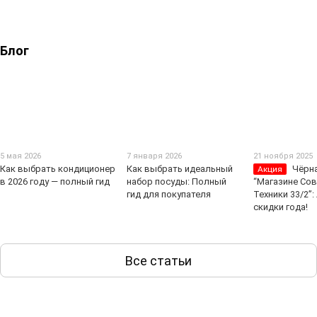
Блог
5 мая 2026
7 января 2026
21 ноября 2025
Как выбрать кондиционер
Как выбрать идеальный
Чёрна
Акция
в 2026 году — полный гид
набор посуды: Полный
“Магазине Со
гид для покупателя
Техники 33/2”
скидки года!
Все статьи