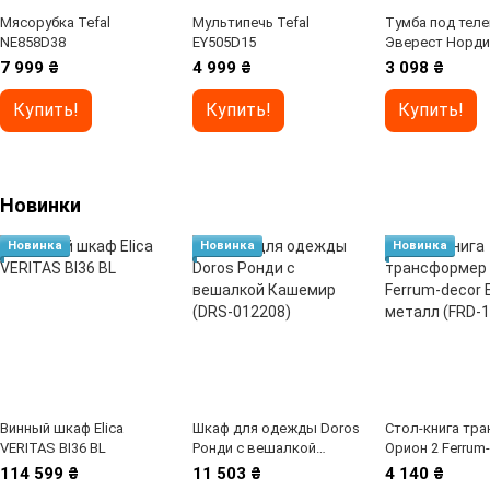
Мясорубка Tefal
Мультипечь Tefal
Тумба под тел
NE858D38
EY505D15
Эверест Норди
Графит + Дуб к
7 999 ₴
4 999 ₴
3 098 ₴
золотой (DTM-
Купить!
Купить!
Купить!
Новинки
Новинка
Новинка
Новинка
Винный шкаф Elica
Шкаф для одежды Doros
Стол-книга тр
VERITAS BI36 BL
Ронди с вешалкой
Орион 2 Ferrum
Кашемир (DRS-012208)
Белый металл 
114 599 ₴
11 503 ₴
4 140 ₴
104590)