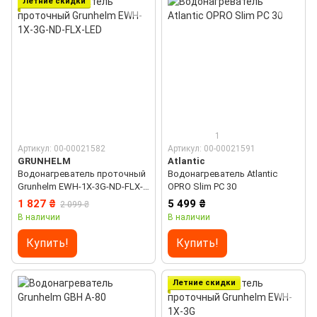
Летние скидки
1
Артикул: 00-00021582
Артикул: 00-00021591
GRUNHELM
Atlantic
Водонагреватель проточный
Водонагреватель Atlantic
Grunhelm EWH-1X-3G-ND-FLX-
OPRO Slim PC 30
LED
1 827 ₴
5 499 ₴
2 099 ₴
В наличии
В наличии
Купить!
Купить!
Летние скидки