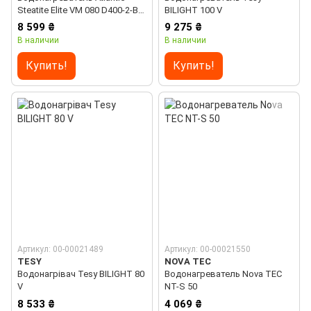
Steatite Elite VM 080 D400-2-BC
BILIGHT 100 V
(1500W)
8 599 ₴
9 275 ₴
В наличии
В наличии
Купить!
Купить!
Артикул: 00-00021489
Артикул: 00-00021550
TESY
NOVA TEC
Водонагрівач Tesy BILIGHT 80
Водонагреватель Nova TEC
V
NT-S 50
8 533 ₴
4 069 ₴