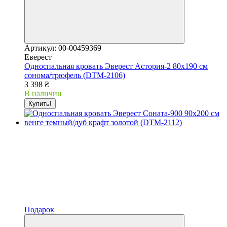
Артикул: 00-00459369
Еверест
Односпальная кровать Эверест Астория-2 80х190 см
сонома/трюфель (DTM-2106)
3 398 ₴
В наличии
Купить!
Подарок