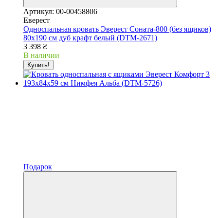
Артикул: 00-00458806
Еверест
Односпальная кровать Эверест Соната-800 (без ящиков)
80х190 см дуб крафт белый (DTM-2671)
3 398 ₴
В наличии
Купить!
Подарок