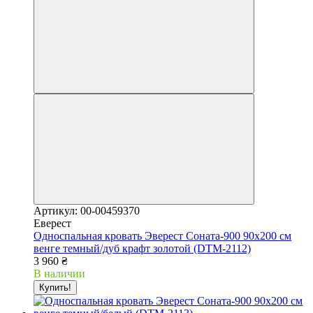
Артикул: 00-00459370
Еверест
Односпальная кровать Эверест Соната-900 90х200 см
венге темный/дуб крафт золотой (DTM-2112)
3 960 ₴
В наличии
Купить!