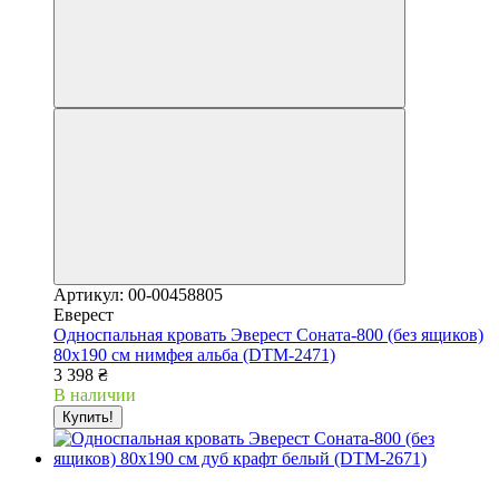
Артикул: 00-00458805
Еверест
Односпальная кровать Эверест Соната-800 (без ящиков)
80х190 см нимфея альба (DTM-2471)
3 398 ₴
В наличии
Купить!