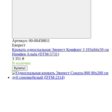
Артикул: 00-00458811
Еверест
Кровать односпальная Эверест Комфорт 3 193х84х59 см
Нимфея Альба (DTM-5731)
3 351 ₴
В наличии
Купить!