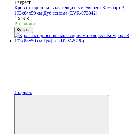
Еверест
Кровать односпальная с ящиками Эверест Комфорт 3
193х84х59 см Дуб сонома (EVR-073842)
4 549 ₴
В наличии
Купить!
Подарок