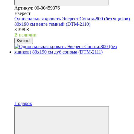
Артикул: 00-00459376
Еверест
Односпальная кровать Эверест Соната-800 (без ящиков)
80х190 см венге темный (DTM-2110)
3 398 ₴
В наличии
Купить!
Подарок