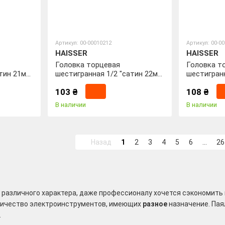
Артикул: 00-00010212
Артикул: 00-0
HAISSER
HAISSER
Головка торцевая
Головка т
атин 21мм
шестигранная 1/2 "сатин 22мм
шестигранн
* 38мм ТМ Haisser
* 38мм ТМ 
103 ₴
108 ₴
В наличии
В наличии
Назад
1
2
3
4
5
6
...
26
 различного характера, даже профессионалу хочется сэкономить 
личество электроинструментов, имеющих
разное
назначение. Пая
.