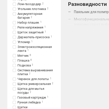
Разновидности
Лом-гвоздодер
2
Угольник плотника
2
Паяльник для полипр
Аккумуляторная
батарея
2
Многофункциональные
Набор плашек
1
зависимости от выбо
Реле напряжения
1
Реноватор, подобрав
Щиток защитный
1
Держатель-присоска
1
плита, дерево.
Угломер
1
Пила сабельная (эле
Электроизоляционная
лента
1
Фен технический наг
Метчик
8
например, склеить п
Плашка
8
Миксер электрически
Подкова
3
Система выравнивания
Штроборез осуществл
плитки
2
Черенок для лопаты
1
Вибратор для бетона
Щетка универсальная
2
Отбойный молоток;
Щетка для мытья
посуды
2
Ножницы по металлу 
Газовый картридж
1
Спрос на электроинстру
Ручная лебедка
1
хранятся и используются
Щетки