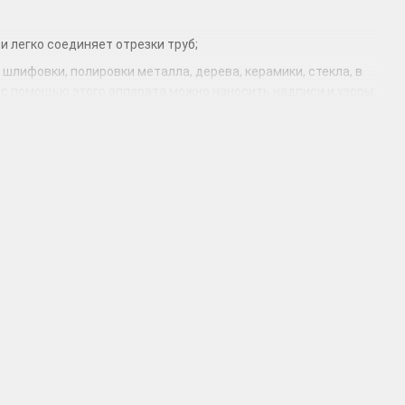
и легко соединяет отрезки труб;
лифовки, полировки металла, дерева, керамики, стекла, в
 с помощью этого аппарата можно наносить надписи и узоры;
о инструментов. Работает с любым материалом: пластик,
а, металлов и прочих материалов;
пользуется в процессе ремонта или строительства,
й кладке, также для прокладки канавок под коммуникации.
тонных изделий, уплотняет бетонную смесь;
ников. Сейчас практически в каждом доме на полках
ы можете недорого купить
разное
электрооборудование. Цена