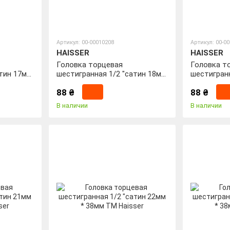
Артикул: 00-00010208
Артикул: 00-0
HAISSER
HAISSER
Головка торцевая
Головка т
атин 17мм
шестигранная 1/2 "сатин 18мм
шестигранн
* 38мм ТМ Haisser
* 38мм ТМ 
88 ₴
88 ₴
В наличии
В наличии