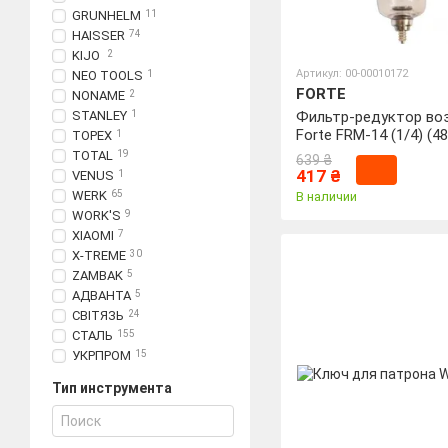
GRUNHELM
11
HAISSER
74
KIJO
2
Артикул: 00-00010172
NEO TOOLS
1
FORTE
NONAME
2
STANLEY
1
Фильтр-редуктор во
Forte FRM-14 (1/4) (4
TOPEX
1
TOTAL
19
639 ₴
417 ₴
VENUS
1
WERK
65
В наличии
WORK'S
9
XIAOMI
7
X-TREME
30
ZAMBAK
5
АДВАНТА
5
СВІТЯЗЬ
24
СТАЛЬ
155
УКРПРОМ
15
Тип инструмента