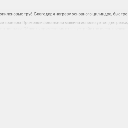
опиленовых труб. Благодаря нагреву основного цилиндра, быстро 
 граверы. Прямошлифовальная машина используется для резки, ш
ра насадки. Область применения этого устройства очень широка,
 правильную насадку, оборудование способно заменить нескольк
ктроножовка), распиливает заготовки из гипсокартона, пенобетон
ревает поверхность, для быстрого выполнения объема работы. Ис
ленку, снять старую краску, спаять пластиковые элементы;
й, используют для замешивания различных растворов.
яет глубокую и широкую вырезку пазов в камне, бетоне, кирпично
, в основном для строительства зданий и производства железобе
с электродвигателем.
менты высок не только среди профессионалов и мастеров-ремонт
 в быту паяльники, пилы, миксеры. В нашем интернет магазине в