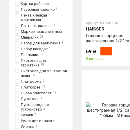
Куртка рабочая
3
Лазерный нивелир
3
Лента клейкая
монтажная
1
Артикул: 00-00010202
Лента сигнальная
3
HAISSER
Маркер перманентный
1
Головка торцевая
Мінівалик
28
шестигранная 1/2 "с
Набор для выжигания
1
* 38мм ТМ Haisser
Набор насадок
1
69 ₴
Паяльник
17
В наличии
Пистолет для
герметика
18
Пистолет для монтажной
пены
16
Платформа
2
Плиткорез
13
Пневмопистолет
12
Пускатель
1
Пускозарядное
устройство
2
Резаки
7
Ручка для валика
6
Сверла
1