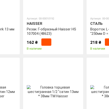
Артикул: 00-00010192
Артикул: 00-0
HAISSER
СТАЛЬ
rk 13 мм
Резак Г-образный Haisser НS
Вороток L
107004 (48623)
"250мм D 
162 ₴
218 ₴
В наличии
В наличии