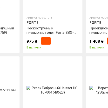
Артикул: 00-00010181
Артикул: 00-0
FORTE
FORTE
здушный
Пескоструйный
Проекцио
8759)
пневмопистолет Forte SBG-
пневмопис
586P 6 мм (32142)
Forte HG-4
975 ₴
1 408 ₴
В наличии
В наличии