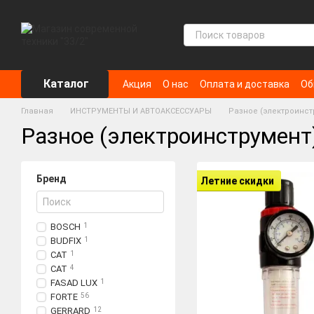
Перейти к основному контенту
Каталог
Акция
О нас
Оплата и доставка
Об
Главная
ИНСТРУМЕНТЫ И АВТОАКСЕССУАРЫ
Разное (электроинст
Разное (электроинструмент
Бренд
Летние скидки
BOSCH
1
BUDFIX
1
CAT
1
CAT
4
FASAD LUX
1
FORTE
56
GERRARD
12