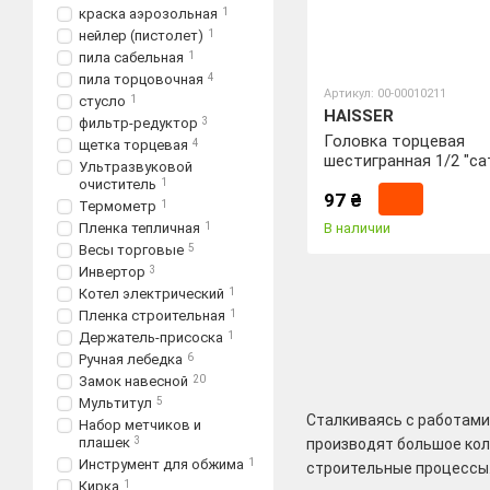
краска аэрозольная
1
нейлер (пистолет)
1
пила сабельная
1
пила торцовочная
4
Артикул: 00-00010211
стусло
1
HAISSER
фильтр-редуктор
3
Головка торцевая
щетка торцевая
4
шестигранная 1/2 "с
Ультразвуковой
* 38мм ТМ Haisser
очиститель
1
97 ₴
Термометр
1
Пленка тепличная
1
В наличии
Весы торговые
5
Инвертор
3
Котел электрический
1
Пленка строительная
1
Держатель-присоска
1
Ручная лебедка
6
Замок навесной
20
Мультитул
5
Сталкиваясь с работами
Набор метчиков и
плашек
3
производят большое ко
Инструмент для обжима
1
строительные процессы
Кирка
1