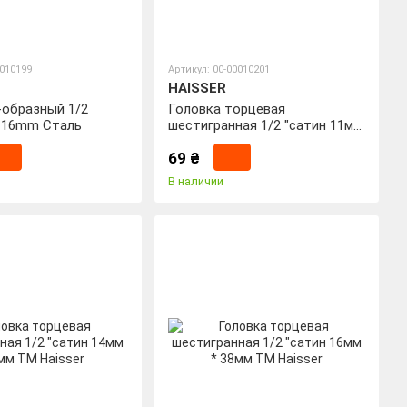
0010199
Артикул: 00-00010201
HAISSER
-образный 1/2
Головка торцевая
= 16mm Сталь
шестигранная 1/2 "сатин 11мм
* 38мм ТМ Haisser
69 ₴
В наличии