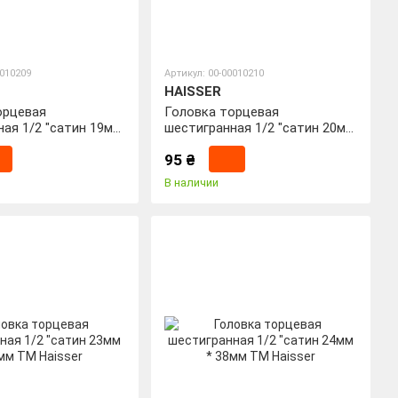
0010209
Артикул: 00-00010210
HAISSER
орцевая
Головка торцевая
ая 1/2 "сатин 19мм
шестигранная 1/2 "сатин 20мм
Haisser
* 38мм ТМ Haisser
95 ₴
В наличии