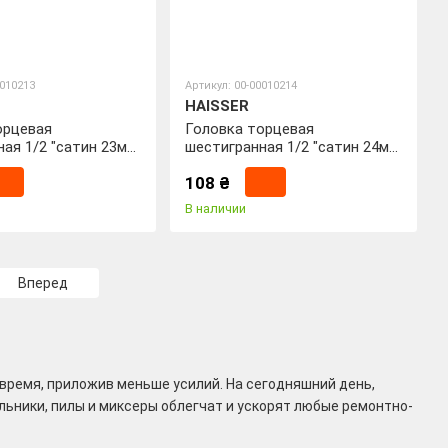
0010213
Артикул: 00-00010214
HAISSER
орцевая
Головка торцевая
ая 1/2 "сатин 23мм
шестигранная 1/2 "сатин 24мм
Haisser
* 38мм ТМ Haisser
108 ₴
В наличии
Вперед
время, приложив меньше усилий. На сегодняшний день,
льники, пилы и миксеры облегчат и ускорят любые ремонтно-