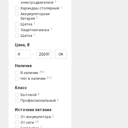
электродвигателя
1
зависит от вида и назна
Карандаш столярный
1
При выборе инструмента
Аккумуляторная
батарея
1
подразделяются на дома
Щетка
1
позволит быстро найти 
Защитная маска
1
Щетка
1
Цена, ₴
От Цена, ₴
До Цена, ₴
OK
Наличие
В наличии
291
Нет в наличии
212
Класс
Бытовой
9
Профессиональный
2
Источник питания
От аккумулятора
2
От сети
22
1