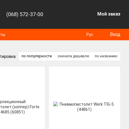
(068) 572-37-00
Мой заказ
Вход
оты
Рус
по популярности
сначала дешевле
по названию
тировка: