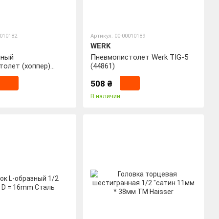
0010182
Артикул: 00-00010189
WERK
нный
Пневмопистолет Werk TIG-5
толет (хоппер)
(44861)
685 (60851)
508 ₴
В наличии