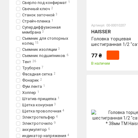
Сверло под конфирмат
1
Свечный ключ
2
Станок заточной
3
Стрейч-пленка
1
Артикул: 00-00010207
Супердиффузионная
HAISSER
мембрана
3
Съемник для стопорных
Головка торцевая
колец
15
шестигранная 1/2 "с
Съемник изоляции
3
* 38мм ТМ Haisser
77 ₴
Съемник подшипников
6
Тент
26
В наличии
Труборез
7
Фасадная сетка
2
Фонарик
2
Фум лента
1
Хоппер
1
Штатив-прищепка
1
Щетка конусная
3
Щетка проволочная
4
Электротельфер
4
Электроточило
9
аккумулятор
6
индикатор напряжения
4