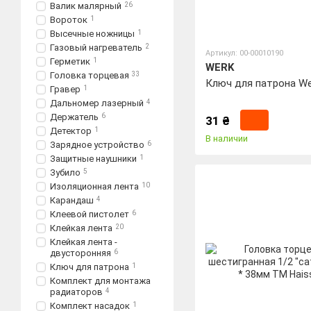
Валик малярный
26
Вороток
1
Высечные ножницы
1
Газовый нагреватель
2
Артикул: 00-00010190
Герметик
1
WERK
Головка торцевая
33
Ключ для патрона We
Гравер
1
Дальномер лазерный
4
Держатель
6
31 ₴
Детектор
1
В наличии
Зарядное устройство
6
Защитные наушники
1
Зубило
5
Изоляционная лента
10
Карандаш
4
Клеевой пистолет
6
Клейкая лента
20
Клейкая лента -
двусторонняя
6
Ключ для патрона
1
Комплект для монтажа
радиаторов
4
Комплект насадок
1