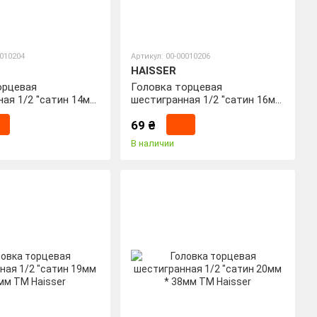
0010204
Артикул: 00-00010206
HAISSER
орцевая
Головка торцевая
ая 1/2 "сатин 14мм
шестигранная 1/2 "сатин 16мм
Haisser
* 38мм ТМ Haisser
69 ₴
В наличии