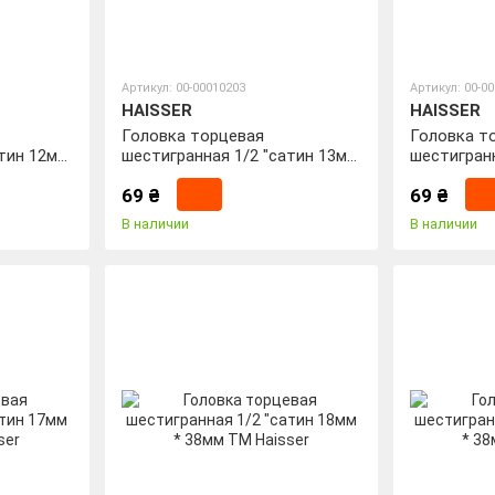
Артикул: 00-00010203
Артикул: 00-0
HAISSER
HAISSER
Головка торцевая
Головка т
атин 12мм
шестигранная 1/2 "сатин 13мм
шестигранн
* 38мм ТМ Haisser
* 38мм ТМ 
69 ₴
69 ₴
В наличии
В наличии