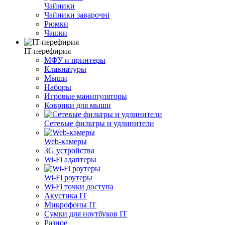
Чайники
Чайники заварочні
Рюмки
Чашки
IT-перефирия
МФУ и принтеры
Клавиатуры
Мыши
Наборы
Игровые манипуляторы
Коврики для мыши
Сетевые фильтры и удлинители
Web-камеры
3G устройства
Wi-Fi адаптеры
Wi-Fi роутеры
Wi-Fi точки доступа
Акустика IT
Микрофоны IT
Сумки для ноутбуков IT
Разное