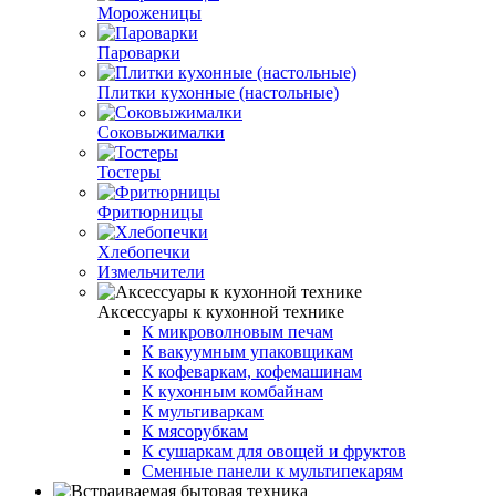
Мороженицы
Пароварки
Плитки кухонные (настольные)
Соковыжималки
Тостеры
Фритюрницы
Хлебопечки
Измельчители
Аксессуары к кухонной технике
К микроволновым печам
К вакуумным упаковщикам
К кофеваркам, кофемашинам
К кухонным комбайнам
К мультиваркам
К мясорубкам
К сушаркам для овощей и фруктов
Сменные панели к мультипекарям