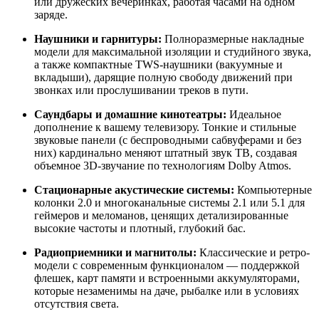
или дружеских вечеринках, работая часами на одном
заряде.
Наушники и гарнитуры:
Полноразмерные накладные
модели для максимальной изоляции и студийного звука,
а также компактные TWS-наушники (вакуумные и
вкладыши), дарящие полную свободу движений при
звонках или прослушивании треков в пути.
Саундбары и домашние кинотеатры:
Идеальное
дополнение к вашему телевизору. Тонкие и стильные
звуковые панели (с беспроводными сабвуферами и без
них) кардинально меняют штатный звук ТВ, создавая
объемное 3D-звучание по технологиям Dolby Atmos.
Стационарные акустические системы:
Компьютерные
колонки 2.0 и многоканальные системы 2.1 или 5.1 для
геймеров и меломанов, ценящих детализированные
высокие частоты и плотный, глубокий бас.
Радиоприемники и магнитолы:
Классические и ретро-
модели с современным функционалом — поддержкой
флешек, карт памяти и встроенными аккумуляторами,
которые незаменимы на даче, рыбалке или в условиях
отсутствия света.