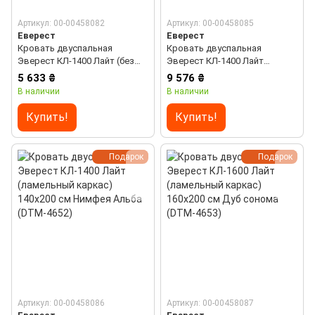
Артикул: 00-00458082
Артикул: 00-00458085
Еверест
Еверест
Кровать двуспальная
Кровать двуспальная
Эверест КЛ-1400 Лайт (без
Эверест КЛ-1400 Лайт
основания под матрас)
(ламельный каркас) 140х200
5 633 ₴
9 576 ₴
140х200 см Нимфея Альба
см Дуб сонома (DTM-4651)
В наличии
В наличии
(DTM-4648)
Купить!
Купить!
Подарок
Подарок
Артикул: 00-00458086
Артикул: 00-00458087