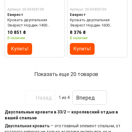
Артикул: 00-00458108
Артикул: 00-00458109
Еверест
Еверест
Кровать двуспальная
Кровать двуспальная
Эверест Нордик-1400
Эверест Нордик-1600
(подъемный механизм)
(ламельный каркас) 160х200
10 851 ₴
8 376 ₴
140х200 см Графит + Дуб
см Белый + Дуб крафт
В наличии
В наличии
крафт золотой (DTM-5554)
золотой (DTM-5555)
Купить!
Купить!
Показать еще 20 товаров
Назад
Вперед
1
из 4
Двуспальные кровати в 33/2 — королевский отдых в
вашей спальне
Двуспальная кровать
— это главный элемент спальни, от
которого зависит не только эстетика интерьера, но и