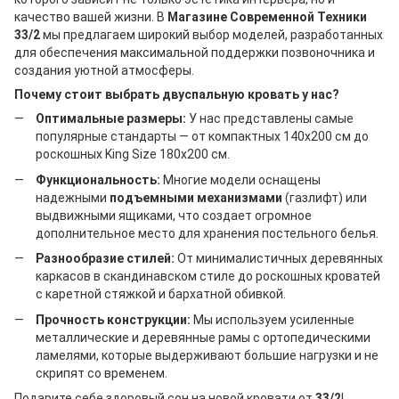
качество вашей жизни. В
Магазине Современной Техники
33/2
мы предлагаем широкий выбор моделей, разработанных
для обеспечения максимальной поддержки позвоночника и
создания уютной атмосферы.
Почему стоит выбрать двуспальную кровать у нас?
Оптимальные размеры:
У нас представлены самые
популярные стандарты — от компактных 140х200 см до
роскошных King Size 180х200 см.
Функциональность:
Многие модели оснащены
надежными
подъемными механизмами
(газлифт) или
выдвижными ящиками, что создает огромное
дополнительное место для хранения постельного белья.
Разнообразие стилей:
От минималистичных деревянных
каркасов в скандинавском стиле до роскошных кроватей
с каретной стяжкой и бархатной обивкой.
Прочность конструкции:
Мы используем усиленные
металлические и деревянные рамы с ортопедическими
ламелями, которые выдерживают большие нагрузки и не
скрипят со временем.
Подарите себе здоровый сон на новой кровати от
33/2
!