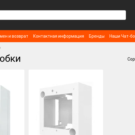
мен и возврат
Контактная информация
Бренды
Наши Чат-б
и
робки
Сор