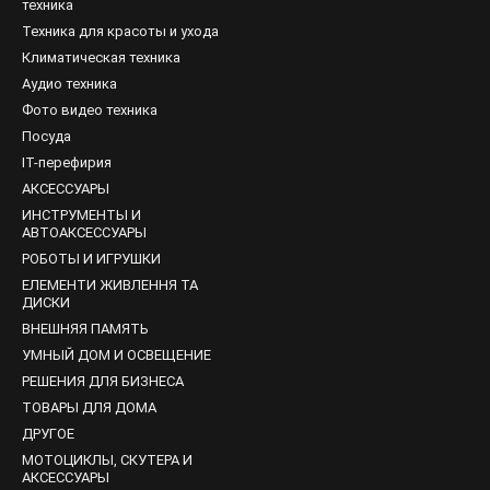
техника
настенные абонентские коробки
следующих брендов:
Техника для красоты и ухода
Климатическая техника
Аудио техника
Фото видео техника
Посуда
IT-перефирия
АКСЕССУАРЫ
ют в этой сфере и хорошо зарекомендовали себя.
ИНСТРУМЕНТЫ И
жете найти все необходимое, чтобы заменить старую или проложит
АВТОАКСЕССУАРЫ
торые вам точно понадобятся для разводки и оконцовки кабеля. Ц
РОБОТЫ И ИГРУШКИ
ЕЛЕМЕНТИ ЖИВЛЕННЯ ТА
ДИСКИ
ВНЕШНЯЯ ПАМЯТЬ
УМНЫЙ ДОМ И ОСВЕЩЕНИЕ
РЕШЕНИЯ ДЛЯ БИЗНЕСА
ТОВАРЫ ДЛЯ ДОМА
ДРУГОЕ
МОТОЦИКЛЫ, СКУТЕРА И
АКСЕССУАРЫ