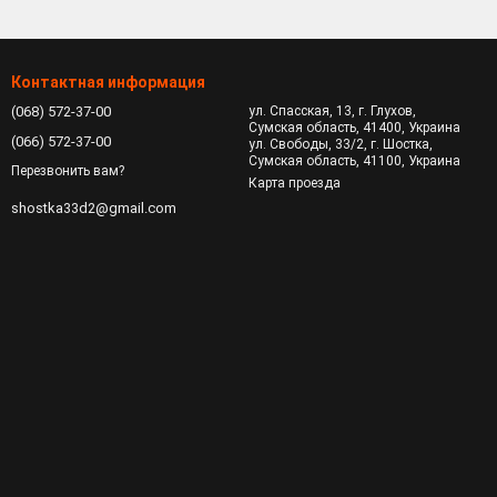
квартира, частный дом) во время прокладывания
 оконечить волокно у клиента.
еханических повреждений и позволяют хранить
Контактная информация
(068) 572-37-00
ул. Спасская, 13, г. Глухов,
Сумская область, 41400, Украина
(066) 572-37-00
ул. Свободы, 33/2, г. Шостка,
Сумская область, 41100, Украина
Перезвонить вам?
Карта проезда
shostka33d2@gmail.com
авливаются в нескольких цветах: белый, серый, кремовый,
 чтобы не образовывалось изгибов и заломов.
аменяется, что поможет избежать пожара в случае короткого
 дюбель-шурупов. Все это идет в комплекте с корпусом.