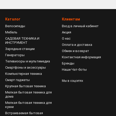
бки устанавливаются в помещении конечного потребителя (офис, 
личных видов (G652, G657). Они помогают убрать излишки кабеля и
ечить сразу несколько волокон (2-4 шт.). Они защищают его от м
Каталог
Клиентам
абеля на случай ремонтных работ.
Велосипеды
Вход в личный кабинет
люсов есть и другие преимущества:
Мебель
Акция
ы от повреждений.
САДОВАЯ ТЕХНИКА И
О нас
ИНСТРУМЕНТ
Оплата и доставка
й доступ к волокну.
Зарядные станции
Обмен и возврат
чный дизайн, прекрасно вписывающийся в любой интерьер. Изгот
Генераторы
Контактная информация
Телевизоры и мультимедиа
Бренды
енные внутри коробки, помогают уложить кабель таким образом,
Смартфоны и аксессуары
Наши Чат-боты
Компьютерная техника
и надежность.
Смарт гаджеты
Мы в соцсетях
 пластика (содержит в себе LSZH-компоненты), который не воспл
Крупная бытовая техника
Мелкая бытовая техника для
ерживает температурный диапазон от -40˚С до +70˚С.
дома
Мелкая бытовая техника для
оробка на стену с помощью липкой двусторонней площадки и двух
кухни
Встраиваемая бытовая