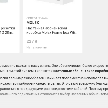
Артикул: 6429297
MOLEX
 розетки
Настенная абонентская
K 1G 28mm
коробка Molex Frame box WEU,
1G, 40mm
227 ₴
Нет в наличии
еместно входит в нашу жизнь. Оно обеспечивает более скоростну
ементом этой системы являются
настенные абонентские коробк
огий весьма разнообразен. Начинает повсеместно использоваться
ножество приборов и средств связи. Это стало возможно благода
сравнению с предыдущими разновидностями кабелей. Поэтому пр
равильного подключения становится выбор настенных абонентских