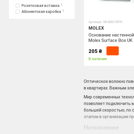
Розетковая вставка
1
Абонентская каробка
1
Артикул: 00-00013970
MOLEX
Основание настенной
Molex Surface Box U
White
205 ₴
В наличии
Оптическое волокно повс
в квартирах. Важным эл
Мир современных технол
позволяет подключить м
большей скоростью, по 
этапом в организации п
Назначение