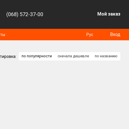
(068) 572-37-00
Мой заказ
Вход
оты
Рус
по популярности
сначала дешевле
по названию
тировка: