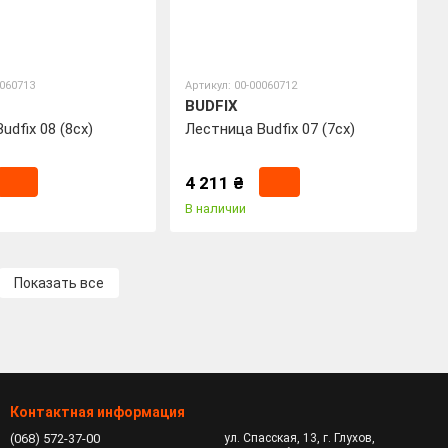
0060713
Артикул: 00-00060712
BUDFIX
udfix 08 (8cx)
Лестница Budfix 07 (7cx)
4 211 ₴
В наличии
Показать все
Контактная информация
(068) 572-37-00
ул. Спасская, 13, г. Глухов,