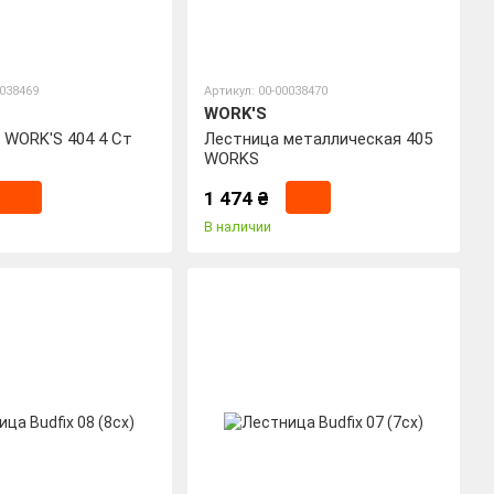
0038469
Артикул: 00-00038470
WORK'S
 WORK'S 404 4 Ст
Лестница металлическая 405
WORKS
1 474 ₴
В наличии