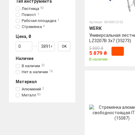
Тип инструмента
Лестница
93
Помост
1
Рабочая площадка
1
Артикул: 00-00012152
Стремянка
4
WERK
Универсальная лестн
Цена, ₴
LZ3207B 3х7 (35273)
От Цена, ₴
До Цена, ₴
OK
5 880 ₴
5 879 ₴
Наличие
В наличии
В наличии
23
Нет в наличии
76
Материал
Алюминий
2
Металл
83