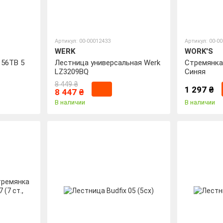
Артикул: 00-00012433
Артикул: 00-0
WERK
WORK'S
156TB 5
Лестница универсальная Werk
Стремянка
LZ3209BQ
Синяя
8 449 ₴
1 297 ₴
8 447 ₴
В наличии
В наличии