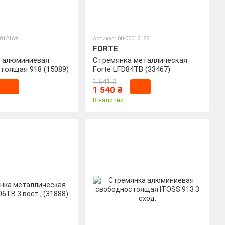
0012169
Артикул: 00-00012188
FORTE
 алюминиевая
Стремянка металлическая
тоящая 918 (15089)
Forte LFD84TB (33467)
1 541 ₴
1 540 ₴
В наличии