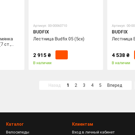
Артикул: 00-00060710
Артикул: 00-0
BUDFIX
BUDFIX
емянка
Лестница Budfix 05 (5cx)
Лестница B
7 ст.,
2 915 ₴
4 538 ₴
В наличии
В наличии
Назад
1
2
3
4
5
Вперед
Каталог
Клиентам
Велосипеды
Вход в личный кабинет