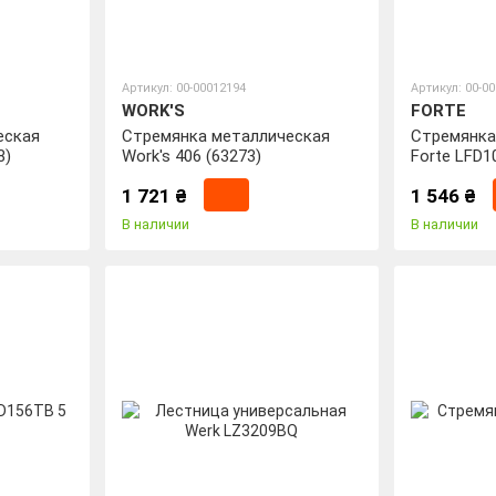
Артикул: 00-00012194
Артикул: 00-0
WORK'S
FORTE
еская
Стремянка металлическая
Стремянка
8)
Work's 406 (63273)
Forte LFD1
(31888)
1 721 ₴
1 546 ₴
В наличии
В наличии