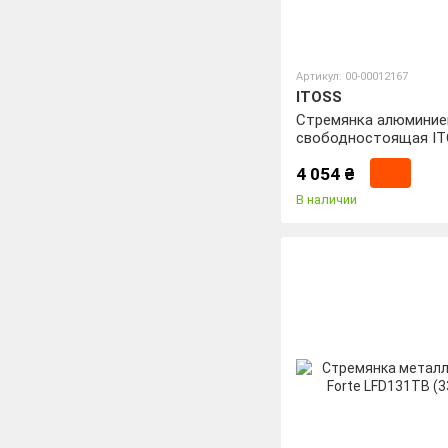
Артикул: 00-00012167
ITOSS
Стремянка алюминие
свободностоящая IT
(15087)
4 054 ₴
В наличии