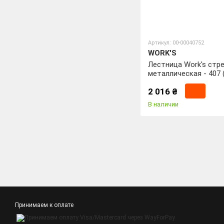
Артикул: 00-00040752
WORK'S
Лестница Work's стр
металлическая - 407 (
синяя)
2 016 ₴
В наличии
Принимаем к оплате