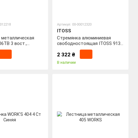
0012218
Артикул: 00-00012320
ITOSS
 металлическая
Стремянка алюминиевая
06TB 3 вост.,
свободностоящая ITOSS 913
3 сход.
2 322 ₴
В наличии