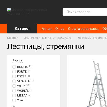
Перейти к основному контенту
Каталог
Акция
О нас
Оплата и доставка
Об
Главная
ИНСТРУМЕНТЫ И АВТОАКСЕССУАРЫ
Лестницы, стремянк
Лестницы, стремянки
Бренд
BUDFIX
18
FORTE
11
ITOSS
23
VIRASTAR
1
WERK
32
WORK'S
8
МЕТАЛ
5
Yijie
1