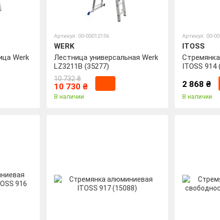
Артикул: 00-00012156
Артикул: 00-0
WERK
ITOSS
ица Werk
Лестница универсальная Werk
Стремянка
LZ3211B (35277)
ITOSS 914 
10 732 ₴
2 868 ₴
10 730 ₴
В наличии
В наличии