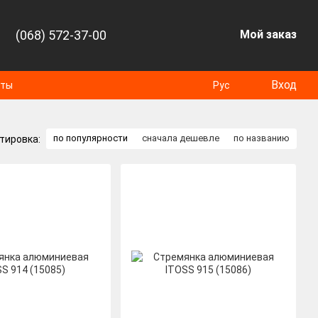
(068) 572-37-00
Мой заказ
Вход
оты
Рус
по популярности
сначала дешевле
по названию
тировка: