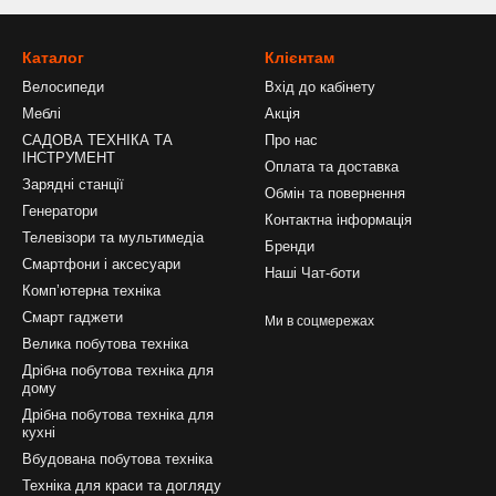
Каталог
Клієнтам
Велосипеди
Вхід до кабінету
Меблі
Акція
САДОВА ТЕХНІКА ТА
Про нас
ІНСТРУМЕНТ
Оплата та доставка
Зарядні станції
Обмін та повернення
Генератори
Контактна інформація
Телевізори та мультимедіа
Бренди
Смартфони і аксесуари
Наші Чат-боти
Компʼютерна техніка
Смарт гаджети
Ми в соцмережах
Велика побутова техніка
Дрібна побутова техніка для
дому
Дрібна побутова техніка для
кухні
Вбудована побутова техніка
Техніка для краси та догляду