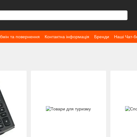
бмін та повернення
Контактна інформація
Бренди
Наші Чат-б