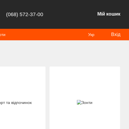
(068) 572-37-00
Мій кошик
Вхід
оти
Укр