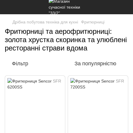
Дрібна побутова техніка для кухні
Фритюрниці
Фритюрниці та аерофритюрниці:
золота хрустка скоринка та улюблені
ресторанні страви вдома
Фільтр
За популярністю