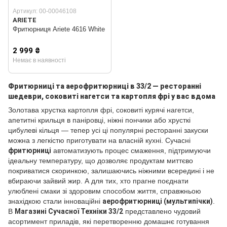
Артикул: 00-00046108
ARIETE
Фритюрниця Ariete 4616 White
2 999 ₴
Немає в наявності
Фритюрниці та аерофритюрниці в 33/2 — ресторанні
шедеври, соковиті нагетси та картопля фрі у вас вдома
Золотава хрустка картопля фрі, соковиті курячі нагетси,
апетитні крильця в паніровці, ніжні пончики або хрусткі
цибулеві кільця — тепер усі ці популярні ресторанні закуски
можна з легкістю приготувати на власній кухні. Сучасні
фритюрниці
автоматизують процес смаження, підтримуючи
ідеальну температуру, що дозволяє продуктам миттєво
покриватися скоринкою, залишаючись ніжними всередині і не
вбираючи зайвий жир. А для тих, хто прагне поєднати
улюблені смаки зі здоровим способом життя, справжньою
знахідкою стали інноваційні
аерофритюрниці (мультипічки)
.
В
Магазині Сучасної Техніки 33/2
представлено чудовий
асортимент приладів, які перетворенню домашнє готування