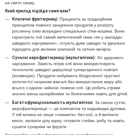
на свято смаку.
Який прилад підійде саме вам?
Класичні фритюрниці:
Працюють за традиційним
принципом повного занурення продуктів у розігріту
рослинну олію всередині спеціальної сітки-кошика. Вони
гарантують той самий автентичний смак «як у закладах
швидкого харчування», готують дуже швидко та ідеально
підходять для великих компаній та ситних вечірок.
Сучасні аерофритюрниці (мультипічки):
Хіт здорового
харчування. Замість літрів олії вони використовують
технологію швидкої циркуляції супергарячого повітря
(конвекцію). Продукти набувають бездоганної хрусткої
золотистої скоринки взагалі без використання жиру або
всього з однією чайною ложкою олії. Це робить страви
значно менш калорійними та безпечними навіть для дітей.
Багатофункціональність мультипічок:
За своєю суттю,
аерофритюрниця — це компактна та надшвидка духовка.
У ній можна не лише «смажити» без олії, а й випікати
кекси, запікати цілу курку, готувати стейки, рибу та навіть
сушити сухарики чи фрукти.