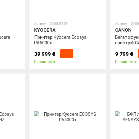
Артикул: 00-00038251
Артикул: 00-0
KYOCERA
CANON
ocera
Принтер Kyocera Ecosys
Багатофун
PA6000x
пристрій C
EUM/EMB 5
39 999 ₴
9 799 ₴
В наявності
В наявності