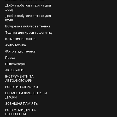
мі пристрої (фотоапарат з моментальною видачею знімків).
Дрібна побутова техніка для
дому
ції, особливості
Дрібна побутова техніка для
кухні
ються функціоналом: в першому випадку об'єднано кілька пристро
Вбудована побутова техніка
носія, робити ксерокопії і сканувати зображення.
Техніка для краси та догляду
ує певний набір стандартних і додаткових функцій:
Кліматична техніка
паперу;
Аудіо техніка
Фото відео техніка
Посуд
ання більш щільних листів;
IT-периферія
парату, статистика використання;
АКСЕСУАРИ
 документів через Інтернет;
ІНСТРУМЕНТИ ТА
АВТОАКСЕСУАРИ
 Email;
РОБОТИ ТА ІГРАШКИ
і Internet;
ЕЛЕМЕНТИ ЖИВЛЕННЯ ТА
ДИСКИ
 певною ознакою;
ЗОВНІШНЯ ПАМ`ЯТЬ
о напівавтомат;
РОЗУМНИЙ ДІМ ТА
ОСВІТЛЕННЯ
я декількох пристроїв відразу (зручно для великих офісів).