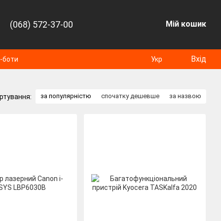
(068) 572-37-00
Мій кошик
Вхід
т-боти
Укр
за популярністю
спочатку дешевше
за назвою
ртування: