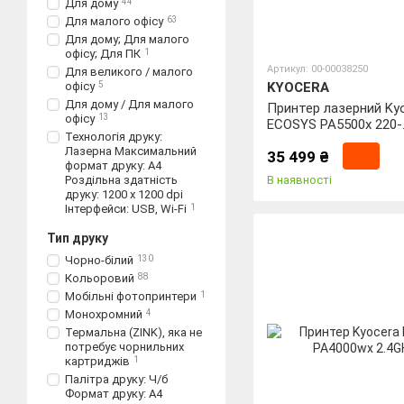
Для дому
44
Для малого офісу
63
Для дому; Для малого
офісу; Для ПК
1
Артикул: 00-00038250
Для великого / малого
офісу
5
KYOCERA
Для дому / Для малого
Принтер лазерний Ky
офісу
13
ECOSYS PA5500x 220-
Технологія друку:
240V/PAGE PRINTER
Лазерна Максимальний
35 499 ₴
формат друку: А4
Роздільна здатність
В наявності
друку: 1200 х 1200 dpi
Інтерфейси: USB, Wi-Fi
1
Тип друку
Чорно-білий
130
Кольоровий
88
Мобільні фотопринтери
1
Монохромний
4
Термальна (ZINK), яка не
потребує чорнильних
картриджів
1
Палітра друку: Ч/б
Формат друку: А4