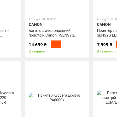
Артикул: 00-00036956
Артикул: 00-0
CANON
CANON
on i-
Багатофункціональний
Принтер ла
пристрій Canon i-SENSYS
SENSYS LB
MF3010 EUR + Картриджі 725
14 699 ₴
7 999 ₴
2шт
В наявності
В наявності