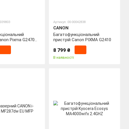
0039803
Артикул: 00-00042838
CANON
кціональний
Багатофункціональний
anon Pixma G2470
пристрій Canon PIXMA G2410
804C009AA
8 799 ₴
В наявності