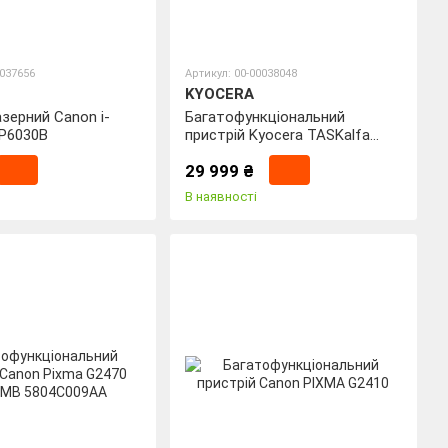
0037656
Артикул: 00-00038048
KYOCERA
зерний Canon i-
Багатофункціональний
P6030B
пристрій Kyocera TASKalfa
2020
29 999 ₴
В наявності