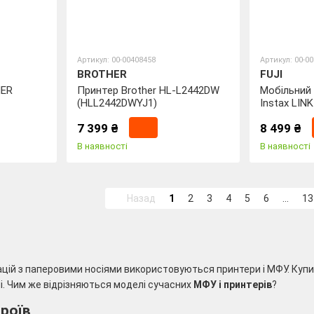
Артикул: 00-00408458
Артикул: 00-0
BROTHER
FUJI
HER
Принтер Brother HL-L2442DW
Мобільний
(HLL2442DWYJ1)
Instax LIN
7 399 ₴
8 499 ₴
В наявності
В наявності
Назад
1
2
3
4
5
6
...
13
ацій з паперовими носіями використовуються принтери і МФУ. Купи
. Чим же відрізняються моделі сучасних
МФУ і принтерів
?
роїв