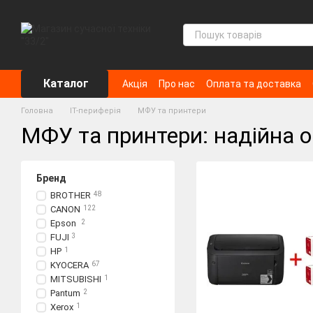
Перейти до основного контенту
Каталог
Акція
Про нас
Оплата та доставка
Головна
IT-периферія
МФУ та принтери
МФУ та принтери: надійна о
Бренд
BROTHER
48
CANON
122
Epson
2
FUJI
3
HP
1
KYOCERA
67
MITSUBISHI
1
Pantum
2
Xerox
1