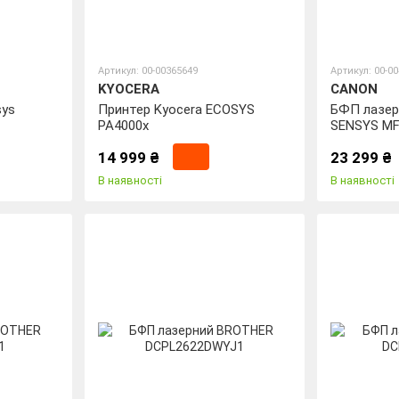
Артикул: 00-00365649
Артикул: 00-0
KYOCERA
CANON
sys
Принтер Kyocera ECOSYS
БФП лазер
PA4000x
SENSYS MF
14 999 ₴
23 299 ₴
В наявності
В наявності