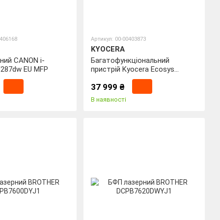
0406168
Артикул: 00-00403873
KYOCERA
ний CANON i-
Багатофункціональний
287dw EU MFP
пристрій Kyocera Ecosys
MA4000wifx 2.4GHZ
37 999 ₴
В наявності