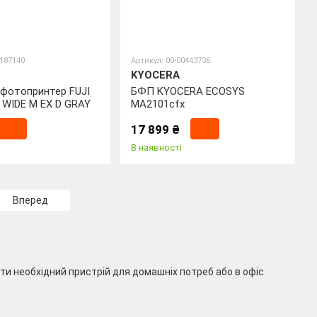
0187140
Артикул: 00-00443736
KYOCERA
 фотопринтер FUJI
БФП KYOCERA ECOSYS
K WIDE M EX D GRAY
MA2101cfx
17 899 ₴
В наявності
Вперед
ти необхідний пристрій для домашніх потреб або в офіс