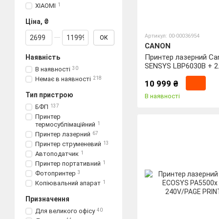
XIAOMI
1
Ціна, ₴
Від Ціна, ₴
До Ціна, ₴
Артикул: 00-00036954
ОК
CANON
Принтер лазерний Can
Наявність
SENSYS LBP6030B + 2
В наявності
30
картриджа 725
Немає в наявності
218
10 999 ₴
Тип пристрою
В наявності
БФП
137
Принтер
термосублімаційний
1
Принтер лазерний
67
Принтер струменевий
13
Автоподатчик
1
Принтер портативний
1
Фотопринтер
3
Копіювальний апарат
1
Призначення
Для великого офісу
40