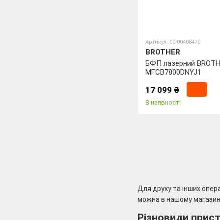
Артикул: 00-00408470
BROTHER
БФП лазерний BROT
MFCB7800DNYJ1
17 099 ₴
В наявності
Для друку та інших опер
можна в нашому магазині
Різновиди прист