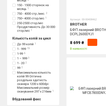
місяць
150 - 1500 сторінок на
місяць
1
750 - 4000 стр./мес.
2
750–4000 стор/міс
1
Артикул: 00-00408462
250-2500 стор/міс
BROTHER
Продуктивність До 30 000
БФП лазерний BROT
стор/міс
1
DCPL2600DYJ1
Кількість копій за цикл
8 699 ₴
До 99 копій
1
В наявності
1 - 999
19
1-99
6
1 – 999
3
1 - 20
2
99
2
Максимальна кількість
копій 99 Оптична
роздільна здатність
сканера 1200 х 600dpi
Максимальний розмір
сканування 297 x 216мм
1
Вбудований факс