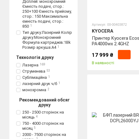
Дісплей: монохромний
Ємність подачі, стор.:
250+100 Ємність прийому,
стор.: 150 Максимальна
ємність подачі, стор.:
Артикул: 00-00403872
850
1
KYOCERA
Тип друку:Лазерний Колір
друку:Монохромний
Принтер Kyocera Eco
Формула картриджів:1Bk
PA4000wx 2.4GHZ
Розмір аркуша:A4
1
17 999 ₴
Технологія друку
В наявності
Лазерна
169
Струменева
53
Сублімаційна
1
лазерний друк ч/б
1
монохромна
2
Рекомендований обсяг
друку
250 - 2500 сторінок на
місяць
4
750 - 4000 сторінок на
місяц
5
2000 - 7500 сторінок на
2