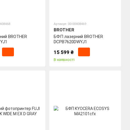
0408468
Артикул: 00-00408469
BROTHER
ний BROTHER
БФП лазерний BROTHER
YJ1
DCPB7620DWYJ1
15 599 ₴
В наявності