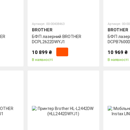
Артикул: 00-00408463
Артикул: 00-0
BROTHER
BROTHER
HER
БФП лазерний BROTHER
БФП лазер
DCPL2622DWYJ1
DCPB7600D
10 899 ₴
10 969 ₴
В наявності
В наявності