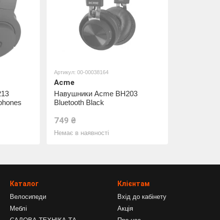
Артикул: 00-00038164
Acme
213
Навушники Acme BH203
phones
Bluetooth Black
749 ₴
Немає в наявності
Каталог
Клієнтам
Велосипеди
Вхід до кабінету
Меблі
Акція