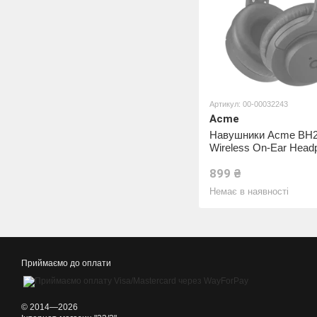
Артикул: 00-00032243
Acme
Навушники Acme BH
Wireless On-Ear Head
899 ₴
Немає в наявності
Приймаємо до оплати
© 2014—2026