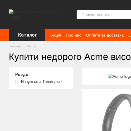
Перейти до основного контенту
Каталог
Акція
Про нас
Оплата та доставка
О
Головна
Acme
Купити недорого Acme висок
Розділ
Навушники, Гарнітури
2