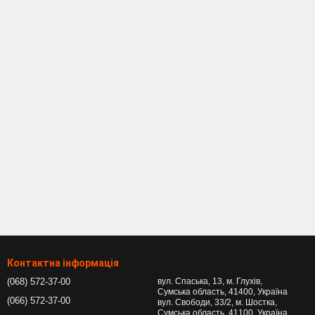
Контактна інформація
(068) 572-37-00
вул. Спаська, 13, м. Глухів,
Сумська область, 41400, Україна
(066) 572-37-00
вул. Свободи, 33/2, м. Шостка,
Сумська область, 41100, Україна