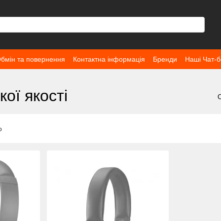
бмін та повернення
Контактна інформація
Бренди
Наші Чат-б
ої якості