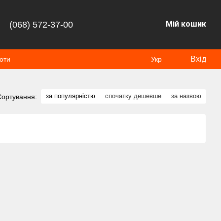
Мій кошик
(068) 572-37-00
Вхід
оти
Укр
за популярністю
спочатку дешевше
за назвою
Сортування: