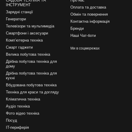
САДОВА ТЕХНІКА ТА
Про нас
ІНСТРУМЕНТ
Оплата та доставка
Зарядні станції
Обмін та повернення
Генератори
Контактна інформація
Телевізори та мультимедіа
Бренди
Смартфони і аксесуари
Наші Чат-боти
Компʼютерна техніка
Смарт гаджети
Ми в соцмережах
Велика побутова техніка
Дрібна побутова техніка для
дому
Дрібна побутова техніка для
кухні
Вбудована побутова техніка
Техніка для краси та догляду
Кліматична техніка
Аудіо техніка
Фото відео техніка
Посуд
IT-периферія