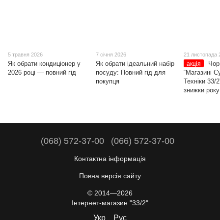
5 травня 2026
7 січня 2026
21 листопада 
Як обрати кондиціонер у
Як обрати ідеальний набір
Чор
акція
2026 році — повний гід
посуду: Повний гід для
“Магазині С
покупця
Техніки 33/2
знижки року
(068) 572-37-00
(066) 572-37-00
Контактна інформація
Повна версія сайту
© 2014—2026
Інтернет-магазин "33/2"
Укр
Рус