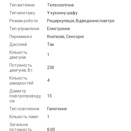
Тип витяжки
Телескопічна
Тип монтажу
У кухонну шафу
Режим роботи
Рециркуляція, Відведення повітря
Тип управління
Електронне
Перемикачі
Кнопкові, Сенсорні
Дисплей
Так
Кількість
1
двигунів
Потужність
230
двигунів, Вт
Кількість
4
швидкостей
Діаметр
повітропроводу,
15
см
Тип освітлення
Галогенне
Кількість ламп
1
Загальна
потужність
8.00