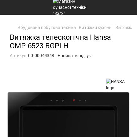
Вбудована побутова техніка
Витяжки кухонні
Витяжка т
Витяжка телескопічна Hansa
OMP 6523 BGPLH
Артикул:
00-00044348
Написати відгук