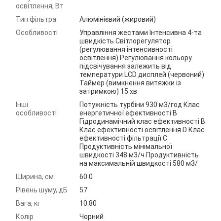
освітлення, Вт
Тип фільтра
Алюмінієвий (жировий)
Особливості
Управління жестами Інтенсивна 4-та
швидкість Світлорегулятор
(регулювання інтенсивності
освітлення) Регулювання кольору
підсвічування залежить від
температури LCD дисплей (червоний)
Таймер (вимкнення витяжки із
затримкою) 15 хв
Інші
Потужність турбіни 930 м3/год Клас
особливості
енергетичної ефективності B
Гідродинамічний клас ефективності B
Клас ефективності освітлення D Клас
ефективності фільтрації C
Продуктивність мінімальної
швидкості 348 м3/ч Продуктивність
на максимальній швидкості 580 м3/
Ширина, см
60.0
Рівень шуму, дБ
57
Вага, кг
10.80
Колір
Чорний