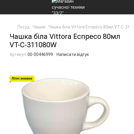
Посуд
Чашки
Чашка біла Vittora Еспресо 80мл VT-C-31
Чашка біла Vittora Еспресо 80мл
VT-C-311080W
Артикул:
00-00446999
Написати відгук
Літні знижки