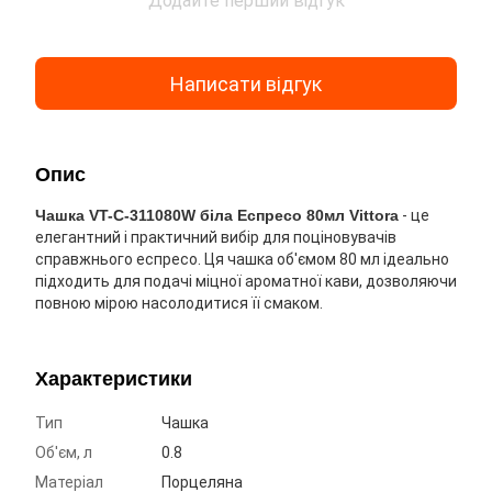
Додайте перший відгук
Написати відгук
Опис
Чашка VT-C-311080W біла Еспресо 80мл Vittora
- це
елегантний і практичний вибір для поціновувачів
справжнього еспресо. Ця чашка об'ємом 80 мл ідеально
підходить для подачі міцної ароматної кави, дозволяючи
повною мірою насолодитися її смаком.
Характеристики
Тип
Чашка
Об'єм, л
0.8
Матеріал
Порцеляна