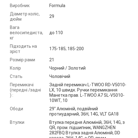
Виробник
Formula
Діаметр коліс,
29
дюйм
Вага
велосипедиста,
до 110
кг
Підходить на
175-185; 185-200
зріст
Розмір рами
21
Колір
Чорний / Золотий
Стать
Чоловічий
Перемикачі
Задній перемикач L-TWOO RD-V5010-
(передні /задні
LX, 10 швидк. Ручки перемикання
) :
Манетка прав. L-TWOO A7 SL-V5010-
10WT, 10
Ободи
29" Алюмiнiй, подвійний
протиударний, 36H, 14G, VLT GA18
Втулки
Втулка передня Алюмiнiй, 36H, 14G, з
QR, пром. підшипник, WANGZHEN
282FBQ Втулка задня Алюмiнiй, DD