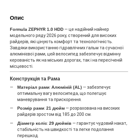
Опис
Formula ZEPHYR 1.0 HDD
— це надійний найнер
модельного ряду 2026 року, створений для високих
райдерів, які цінують комфорт та технологічність.
Завдяки використанню гідравлічних гальм та сучасної
алюмінієвої рами, цей велосипед забезпечує відмінну
керованість як на міських дорогах, так і на пересіченій
місцевості.
Конструкція та Рама
Матеріал рами
:
Алюміній (AL)
— забезпечує
оптимальну вагу велосипеда, що полегшує
маневрування та прискорення.
Розмір рами
:
21 дюйм
— розрахована на високих
райдерів зростом від 185 до 200 см.
Діаметр коліс
:
29 дюймів
— гарантує чудовий накат,
стабільність на швидкості та легке подолання
перешкод.