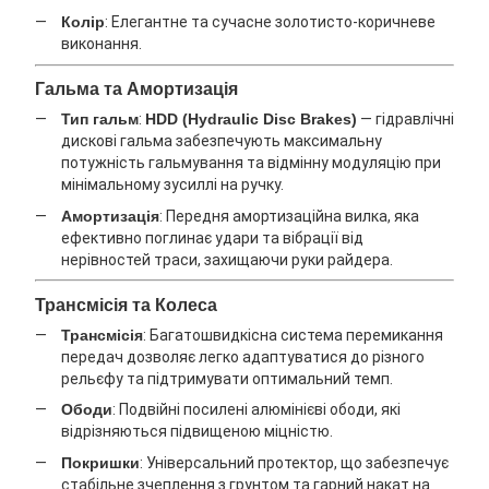
Колір
: Елегантне та сучасне золотисто-коричневе
виконання.
Гальма та Амортизація
Тип гальм
:
HDD (Hydraulic Disc Brakes)
— гідравлічні
дискові гальма забезпечують максимальну
потужність гальмування та відмінну модуляцію при
мінімальному зусиллі на ручку.
Амортизація
: Передня амортизаційна вилка, яка
ефективно поглинає удари та вібрації від
нерівностей траси, захищаючи руки райдера.
Трансмісія та Колеса
Трансмісія
: Багатошвидкісна система перемикання
передач дозволяє легко адаптуватися до різного
рельєфу та підтримувати оптимальний темп.
Ободи
: Подвійні посилені алюмінієві ободи, які
відрізняються підвищеною міцністю.
Покришки
: Універсальний протектор, що забезпечує
стабільне зчеплення з грунтом та гарний накат на