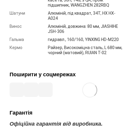
касета, 36H, 14G, з QR, пром.
підшипник, WANGZHEN 282RBQ
Шатуни
Алюмiнiй, під квадрат, 34T, HX HX-
A024
Винос
Алюмiнiй, довжина: 80 мм, JIASHIHE
JSH-306
Гальма
гидравл., 160/160, YINXING HD-M220
Кермо
Райзер, Високоміцна сталь, L 680 мм,
чорний (матовий), RUIAN T-02
Поширити у соцмережах
Гарантія
Офіційна гарантія від виробника.