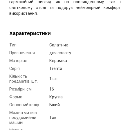
гармонійний вигляд як на повсякденному, так і
святковому столі та подарує неймовірний комфорт
використання.
Характеристики
Тип
Салатник
Призначення
для салату
Матеріал
Кераміка
Серія
Trento
Кількість
1 шт
предметів, шт.
Розміри, см
16
Форма
Кругла
Основний колір
Білий
Можна мити в
посудомийній
Так
машині