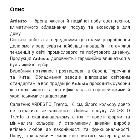
Опис
Ardesto
— бренд якісної й надійної побутової техніки,
кліматичного обладнання, посуду та аксесуарів для
дому.
Спільна робота з передовими центрами розроблення
дала змогу реалізувати найбільш інноваційні та сміливі
тенденції у світі промислового та побутового дизайну.
Продукція
Ardesto
доповнить і гармонійно впишеться в
будь-який інтер'єр.
Виробничі потужності розташовані в Європі, Туреччині
та Китаї. Обладнання заводів відповідає світовим
стандартам, а вся продукція
Ardesto
проходить суворий
контроль якості та сертифікована за європейськими й
українськими стандартами.
Салатник ARDESTO Trento, 16 см, білого кольору довго
не втратить актуальності. Лінійка посуду ARDESTO
Trento в скандинавському стилі – прості форми та
мінімалізм кольорів. У стриманому дизайні виробів
втілено любов до лаконічності та функціональності.
Посуд із кераміки – екологічно чистого матеріалу, має