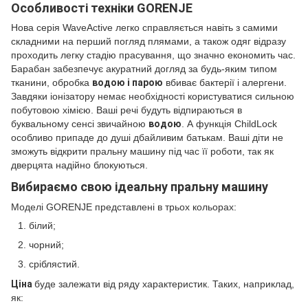
Особливості техніки GORENJE
Нова серія WaveActive легко справляється навіть з самими
складними на перший погляд плямами, а також одяг відразу
проходить легку стадію прасування, що значно економить час.
Барабан забезпечує акуратний догляд за будь-яким типом
тканини, обробка
водою і парою
вбиває бактерії і алергени.
Завдяки іонізатору немає необхідності користуватися сильною
побутовою хімією. Ваші речі будуть відпираються в
буквальному сенсі звичайною
водою
. А функція ChildLock
особливо припаде до душі дбайливим батькам. Ваші діти не
зможуть відкрити пральну машину під час її роботи, так як
дверцята надійно блокуються.
Вибираємо свою ідеальну пральну машину
Моделі GORENJE представлені в трьох кольорах:
білий;
чорний;
сріблястий.
Ціна
буде залежати від ряду характеристик. Таких, наприклад,
як: