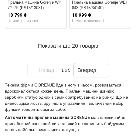
Пральна машина Gorenje WP
Пральна машина Gorenje WEI
7Y2/R (PS15/13081)
843 (PS15/34140)
18 799 ₴
10 999 ₴
Немає в наявності
Немає в наявності
Показати ще 20 товарів
Назад
Вперед
1
з 5
Техніка фірми GORENJE йде в ногу з часом, розвивається і
вдосконалюється кожен день. Пральні машини швидко
заробили статус одних з самих затребуваних на ринку. Що не
дивно, адже якість, зручність управління і величезний набір
функцій говорять самі за себе.
Автоматична пральна машина GORENJE
має надзвичайно
привабливий зовнішній вигляд, який не залишить байдужим
навіть найбільш вимогливих покупців.