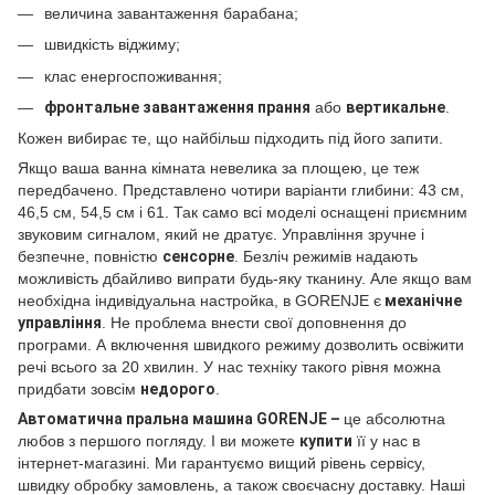
величина завантаження барабана;
швидкість віджиму;
клас енергоспоживання;
фронтальне завантаження прання
або
вертикальне
.
Кожен вибирає те, що найбільш підходить під його запити.
Якщо ваша ванна кімната невелика за площею, це теж
передбачено. Представлено чотири варіанти глибини: 43 см,
46,5 см, 54,5 см і 61. Так само всі моделі оснащені приємним
звуковим сигналом, який не дратує. Управління зручне і
безпечне, повністю
сенсорне
. Безліч режимів надають
можливість дбайливо випрати будь-яку тканину. Але якщо вам
необхідна індивідуальна настройка, в GORENJE є
механічне
управління
. Не проблема внести свої доповнення до
програми. А включення швидкого режиму дозволить освіжити
речі всього за 20 хвилин. У нас техніку такого рівня можна
придбати зовсім
недорого
.
Автоматична пральна машина GORENJE –
це абсолютна
любов з першого погляду. І ви можете
купити
її у нас в
інтернет-магазині. Ми гарантуємо вищий рівень сервісу,
швидку обробку замовлень, а також своєчасну доставку. Наші