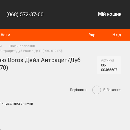
(068) 572-37-00
Мій кошик
Вхід
-боти
Укр
и
Шафи розпашні
Антрацит/Дуб Евок 4 ДСП (DRS-012170)
ею Doros Дейл Антрацит/Дуб
Артикул
00-
70)
00465507
Порівняти
В бажання
пичувальної знижки