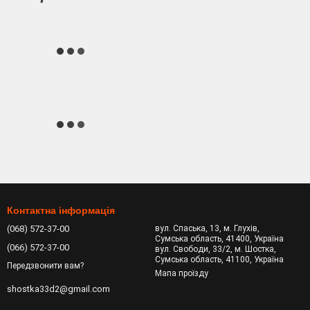
Контактна інформація
(068) 572-37-00
вул. Спаська, 13, м. Глухів,
Сумська область, 41400, Україна
(066) 572-37-00
вул. Свободи, 33/2, м. Шостка,
Сумська область, 41100, Україна
Передзвонити вам?
Мапа проїзду
shostka33d2@gmail.com