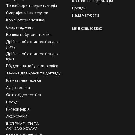
Контактна інформація
Телевізори та мультимедіа
Бренди
Смартфони і аксесуари
Наші Чат-боти
Компʼютерна техніка
Смарт гаджети
Ми в соцмережах
Велика побутова техніка
Дрібна побутова техніка для
дому
Дрібна побутова техніка для
кухні
Вбудована побутова техніка
Техніка для краси та догляду
Кліматична техніка
Аудіо техніка
Фото відео техніка
Посуд
IT-периферія
АКСЕСУАРИ
ІНСТРУМЕНТИ ТА
АВТОАКСЕСУАРИ