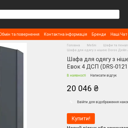
Обмін та повернення
Контактна інформація
Бренди
Наші Чат
Головна
Меблі
Шафи та пенал
Шафа для одягу з нішею Doros Дейл 
Шафа для одягу з ніш
Евок 4 ДСП (DRS-0121
В наявності
Написати відгук
20 046 ₴
Ввійти
для відображення нако
%
Купити!