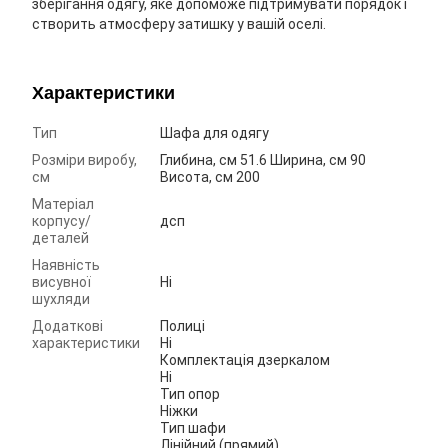
зберігання одягу, яке допоможе підтримувати порядок і
створить атмосферу затишку у вашій оселі.
Характеристики
Тип
Шафа для одягу
Розміри виробу,
Глибина, см 51.6 Ширина, см 90
см
Висота, см 200
Матеріал
корпусу/
дсп
деталей
Наявність
висувної
Ні
шухляди
Додаткові
Полиці
характеристики
Ні
Комплектація дзеркалом
Ні
Тип опор
Ніжки
Тип шафи
Лінійний (прямий)