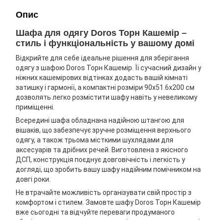
Опис
Шафа для одягу Doros Торн Кашемір –
стиль і функціональність у вашому домі
Відкрийте для себе ідеальне рішення для зберігання
одягу з шафою Doros Торн Кашемір. Її сучасний дизайн у
ніжних кашемірових відтінках додасть вашій кімнаті
затишку і гармонії, а компактні розміри 90х51.6х200 см
дозволять легко розмістити шафу навіть у невеликому
приміщенні.
Всередині шафа обладнана надійною штангою для
вішаків, що забезпечує зручне розміщення верхнього
одягу, а також трьома місткими шухлядами для
аксесуарів та дрібних речей. Виготовлена з якісного
ДСП, конструкція поєднує довговічність і легкість у
догляді, що зробить вашу шафу надійним помічником на
довгі роки.
Не втрачайте можливість організувати свій простір з
комфортом і стилем. Замовте шафу Doros Торн Кашемір
вже сьогодні та відчуйте переваги продуманого