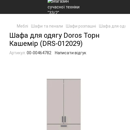
Меблі
Шафи та пенали
Шафи розпашні
Шафа для одягу
Шафа для одягу Doros Торн
Кашемір (DRS-012029)
Артикул:
00-00464782
Написати відгук