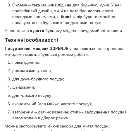
Окрема – така машина підійде для будь-якої кухні. У неї
привабливий дизайн, який не потрібно доповнювати
фасадами і панелями, а
білий
колір буде гармонійно
поєднуватися з будь-яким предметами на кухні.
У нас можна
купити
будь-яку модель посудомийної машини.
Технічні особливості
Посудомийні машини GORENJE
управляються електронним
методом і мають вбудовані режими роботи:
повсякденний;
режим замочування;
для дуже брудного посуду;
швидкісний;
для крихкого посуду;
економічний (для майже чистого посуду);
авторежим – датчик визначає ступінь забруднення посуду і
автоматично підбирає режим.
Можна застосовувати миючі засоби для миття посуду,