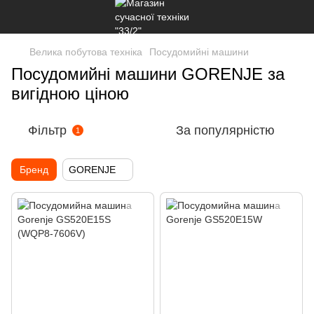
Велика побутова техніка
Посудомийні машини
Посудомийні машини GORENJE за
вигідною ціною
Фільтр
За популярністю
1
Бренд
GORENJE