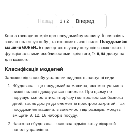
Назад
Вперед
1
з 2
Кожна господиня мріє про посудомийну машину. Її наявність
значно полегшує побут, та економить час і сили.
Посудомийні
машини GORENJE
привертають увагу покупців своєю якістю і
функціональними особливостями, крім того, їх
ціна
доступна
для кожного.
Класифікація моделей
Залежно від способу установки виділяють наступні види:
Вбудована – це посудомийна машина, яка монтується в
нижні полиці і декорується панеллю. При цьому не
порушується естетика інтер'єру і контролюється безпека
дітей, так як доступ до елементів пристрою закритий. Такі
посудомийні машини, в залежності від розмірів, можуть
вміщати 9, 12, 16 наборів посуду.
Частково вбудована – основна відмінність у відкритій
панелі управління.