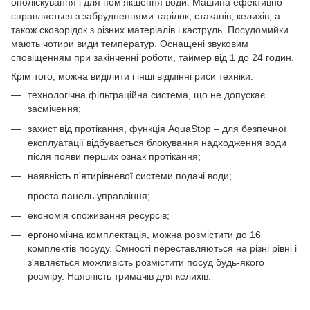
ополіскування і для пом'якшення води. Машина ефективно
справляється з забрудненнями тарілок, стаканів, келихів, а
також сковорідок з різних матеріалів і каструль. Посудомийки
мають чотири види температур. Оснащені звуковим
сповіщенням при закінченні роботи, таймер від 1 до 24 годин.
Крім того, можна виділити і інші відмінні риси техніки:
технологічна фільтраційна система, що не допускає
засмічення;
захист від протікання, функція AquaStop – для безпечної
експлуатації відбувається блокування надходження води
після появи перших ознак протікання;
наявність п'ятирівневої системи подачі води;
проста панель управління;
економія споживання ресурсів;
ергономічна комплектація, можна розмістити до 16
комплектів посуду. Ємності переставляються на різні рівні і
з'являється можливість розмістити посуд будь-якого
розміру. Наявність тримачів для келихів.