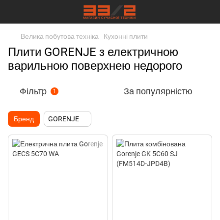
Велика побутова техніка
Кухонні плити
Плити GORENJE з електричною
варильною поверхнею недорого
Фільтр
За популярністю
1
Бренд
GORENJE