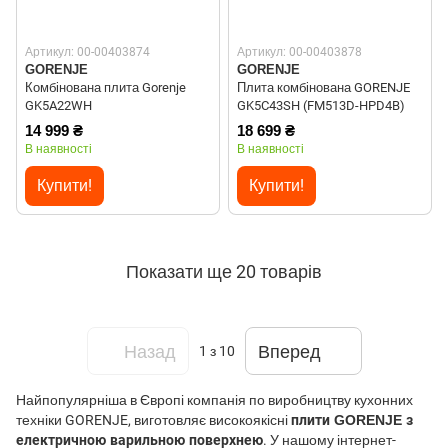
Артикул: 00-00403874
Артикул: 00-00403878
GORENJE
GORENJE
Комбінована плита Gorenje
Плита комбінована GORENJE
GK5A22WH
GK5C43SH (FM513D-HPD4B)
14 999 ₴
18 699 ₴
В наявності
В наявності
Купити!
Купити!
Показати ще 20 товарів
Назад
Вперед
1
з 10
Найпопулярніша в Європі компанія по виробництву кухонних
техніки GORENJE, виготовляє високоякісні
плити GORENJE з
електричною варильною поверхнею
. У нашому інтернет-