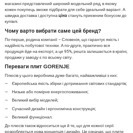
магазині представлений широкий модельний ряд, в якому
кожен покупець зможе підібрати для себе ідеальний варіант. А
швидка доставка і доступна
ціна
стануть приємним бонусом до
купівлі.
Чому варто вибрати саме цей бренд?
По-перше, родина компанії – Словенія, що гарантує якість і
надійність побутової техніки. А по-друге, практично вся
продукція йде на експорт, а це 95%, решта залишається в країні,
продажи у заводу є по всьому світу.
Переваги плит GORENJE
Плюсів у цього виробника дуже багато, найважливіші з них:
Європейська якість збірки і дотримання світових стандартів;
Низьке або помірне енергоспоживання;
Великий вибір моделей;
Сучасний дизайн і ергономічна конструкція;
Великий функціонал.
До плюсів також відноситься ще й те, що для кожної серії
розробляється нова концепція і дизайн. Це означає, що плити