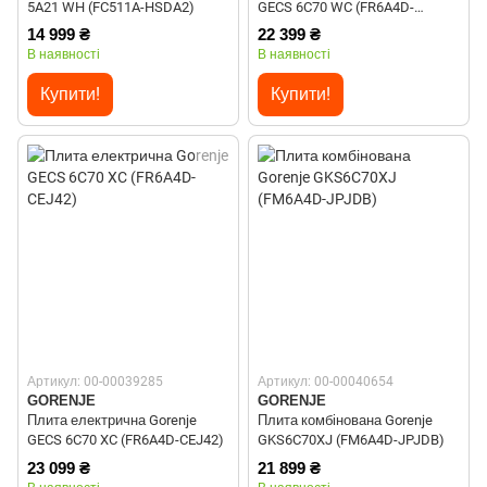
5A21 WH (FC511A-HSDA2)
GECS 6C70 WC (FR6A4D-
CEDA2)
14 999 ₴
22 399 ₴
В наявності
В наявності
Купити!
Купити!
Артикул: 00-00039285
Артикул: 00-00040654
GORENJE
GORENJE
Плита електрична Gorenje
Плита комбінована Gorenje
GECS 6C70 XC (FR6A4D-CEJ42)
GKS6C70XJ (FM6A4D-JPJDB)
23 099 ₴
21 899 ₴