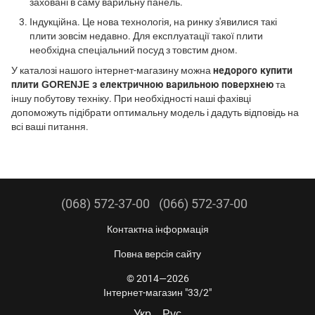
заховані в саму варильну панель.
Індукційна. Це нова технологія, на ринку з'явилися такі
плити зовсім недавно. Для експлуатації такої плити
необхідна спеціальний посуд з товстим дном.
У каталозі нашого інтернет-магазину можна
недорого купити
плити GORENJE з електричною варильною поверхнею
та
іншу побутову техніку. При необхідності наші фахівці
допоможуть підібрати оптимальну модель і дадуть відповідь на
всі ваші питання.
(068) 572-37-00
(066) 572-37-00
Контактна інформація
Повна версія сайту
© 2014—2026
Інтернет-магазин "33/2"
Укр
Рус