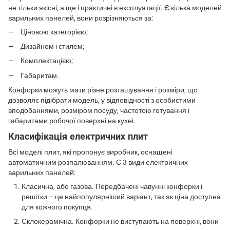
не тільки якісні, а ще і практичні в експлуатації. Є кілька моделей
варильних панелей, вони розрізняються за:
Ціновою категорією;
Дизайном і стилем;
Комплектацією;
Габаритам.
Конфорки можуть мати різне розташування і розміри, що
дозволяє підібрати модель, у відповідності з особистими
вподобаннями, розміром посуду, частотою готування і
габаритами робочої поверхні на кухні.
Класифікація електричних плит
Всі моделі плит, які пропонує виробник, оснащені
автоматичним розпалюванням. Є 3 види електричних
варильних панелей:
Класична, або газова. Передбачені чавунні конфорки і
решітки – це найпопулярніший варіант, так як ціна доступна
для кожного покупця.
Склокерамічна. Конфорки не виступають на поверхні, вони