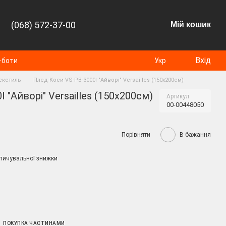
(068) 572-37-00
Мій кошик
Вхід
-боти
Укр
екстиль
Плед Коси VS-PB-3000I "Айворі" Versailles (150х200см)
 "Айворі" Versailles (150х200см)
Артикул
00-00448050
Порівняти
В бажання
пичувальної знижки
ПОКУПКА ЧАСТИНАМИ