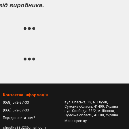
від виробника.
Контактна інформація
(068) 572-37-00
вул. Спаська, 13, м. Глухів,
Сумська область, 41400, Україна
(066) 572-37-00
вул. Свободи, 33/2, м. Шостка,
Сумська область, 41100, Україна
Передзвонити вам?
Мапа проїзду
shostka33d2@gmail.com