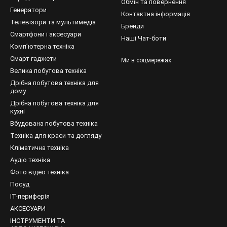
Обмін та повернення
Генератори
Контактна інформація
Телевізори та мультимедіа
Бренди
Смартфони і аксесуари
Наші Чат-боти
Компʼютерна техніка
Смарт гаджети
Ми в соцмережах
Велика побутова техніка
Дрібна побутова техніка для
дому
Дрібна побутова техніка для
кухні
Вбудована побутова техніка
Техніка для краси та догляду
Кліматична техніка
Аудіо техніка
Фото відео техніка
Посуд
IT-периферія
АКСЕСУАРИ
ІНСТРУМЕНТИ ТА