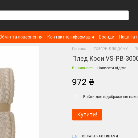
Обмін та повернення
Контактна інформація
Бренди
Наші Чат
Головна
ТОВАРИ ДЛЯ ДОМУ
Т
Плед Коси VS-PB-3000I
В наявності
Написати відгук
972 ₴
Ввійти
для відображення нако
%
Купити!
ОПЛАТА ЧАСТИНАМИ