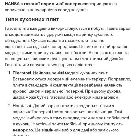
HANSA з газової варильної поверхнею
користуються
величезною популярністю серед покупців.
Типи кухонних плит
Газові плити вже давно використовуються в побуті. Навіть зараз
ці моделі займають лідируючі місця на ринку кухонного
обладнання. Сучасні варіанти газових плит значно
відрізняються від своїх попередників. Це вже не ті найпростіші
моделі, якими користувалися наші батьки. В наш час ця техніка
оснащується широким функціоналом і має стильний дизайн.
Газові плити випускаються в трьох варіантах:
Підлогові. Найпоширеніші моделі кухонних плит.
Встановлюються як окремий елемент інтер'єру. Як правило,
плита в стандартній комплектації передбачає наявність
духової шафи й варильної поверхні. При цьому духова
шафа може бути з газовим або електричним нагрівом.
Настільні. Даний варіант плити складається тільки з
варильної поверхні і встановлюється на стільницю. Такі
моделі вибирають в тому випадку, коли немає необхідності
в духовці. Настільні плити мобільні, при цьому коштують
недорого
. Це відмінний вибір для дачі або заміського