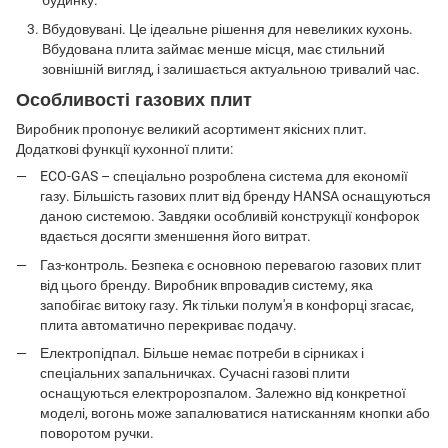
будинку.
Вбудовувані. Це ідеальне рішення для невеликих кухонь.
Вбудована плита займає менше місця, має стильний
зовнішній вигляд, і залишається актуальною тривалий час.
Особливості газових плит
Виробник пропонує великий асортимент якісних плит.
Додаткові функції кухонної плити:
ECO-GAS – спеціально розроблена система для економії
газу. Більшість газових плит від бренду HANSA оснащуються
даною системою. Завдяки особливій конструкції конфорок
вдається досягти зменшення його витрат.
Газ-контроль. Безпека є основною перевагою газових плит
від цього бренду. Виробник впровадив систему, яка
запобігає витоку газу. Як тільки полум'я в конфорці згасає,
плита автоматично перекриває подачу.
Електропідпал. Більше немає потреби в сірниках і
спеціальних запальничках. Сучасні газові плити
оснащуються електророзпалом. Залежно від конкретної
моделі, вогонь може запалюватися натисканням кнопки або
поворотом ручки.