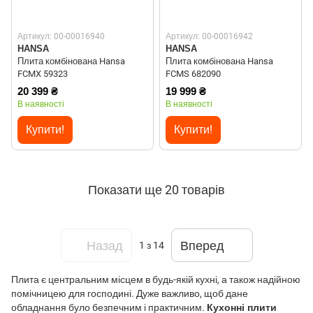
Артикул: 00-00016940
Артикул: 00-00016942
HANSA
HANSA
Плита комбінована Hansa
Плита комбінована Hansa
FCMX 59323
FCMS 682090
20 399 ₴
19 999 ₴
В наявності
В наявності
Купити!
Купити!
Показати ще 20 товарів
Назад
Вперед
1
з 14
Плита є центральним місцем в будь-якій кухні, а також надійною
помічницею для господині. Дуже важливо, щоб дане
обладнання було безпечним і практичним.
Кухонні плити