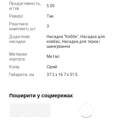
Продуктивність,
5.50
кг/хв
Реверс
Так
Решітки в
3
комплекті, шт
Додаткові
Насадка "Кеббе", Насадка для
насадки
ковбас, Насадка для терки і
шинкування
Матеріал
Метал
корпуса
Колір
Сірий
Габарити, см
37.2 x 16.7 x 31.5
Поширити у соцмережах