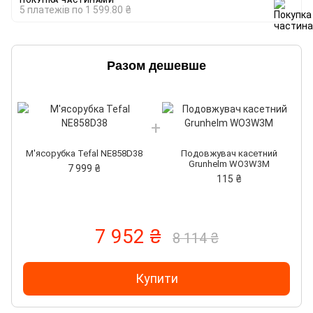
ПОКУПКА ЧАСТИНАМИ
5 платежів по 1 599.80 ₴
Разом дешевше
М'ясорубка Tefal NE858D38
Подовжувач касетний
Grunhelm WO3W3M
7 999 ₴
115 ₴
7 952 ₴
8 114 ₴
Купити