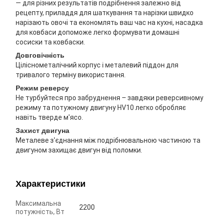
— для різних результатів подрібнення залежно від
рецепту, приладдя для шаткування та нарізки швидко
нарізають овочі та економлять ваш час на кухні, насадка
для ковбаси допоможе легко формувати домашні
сосиски та ковбаски.
Довговічність
Ціліснометалічний корпус і металевий піддон для
тривалого терміну використання.
Режим реверсу
Не турбуйтеся про забруднення – завдяки реверсивному
режиму та потужному двигуну HV10 легко обробляє
навіть тверде м'ясо.
Захист двигуна
Металеве з'єднання між подрібнювальною частиною та
двигуном захищає двигун від поломки.
Характеристики
Максимальна
2200
потужність, Вт