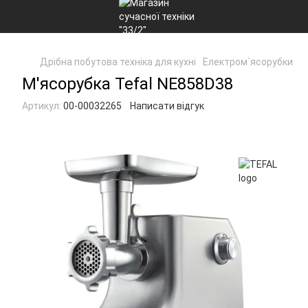
Дрібна побутова техніка для кухні
Електром`ясорубки
М
М'ясорубка Tefal NE858D38
Артикул:
00-00032265
Написати відгук