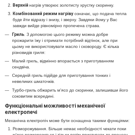
Верхній
нагрів утворює золотисту хрустку скоринку.
Комбінований режим нагріву
означає, що подача тепла
буде йти відразу і знизу, і зверху. Завдяки йому у Вас
завжди вийде рівномірно пропечена страва.
Гриль
. З допомогою цього режиму можна добре
прожарити їжу і отримати потрібний відтінок, але при
цьому не використовувати масло і сковороду. Є кілька
різновидів гриля:
Малий гриль, відмінно впорається з приготуванням
сендвіча.
Середній гриль підійде для приготування тонких і
невеликих шматочків.
Турбо-гриль обжарить м'ясо до скоринки, залишивши його
соковитим всередині.
Функціональні можливості механічної
електропечі
Механічна електропіч може бути оснащена такими функціями:
Розморожування. Більше немає необхідності чекати поки
м'ясо розморозиться і тільки потім приступати до процесу