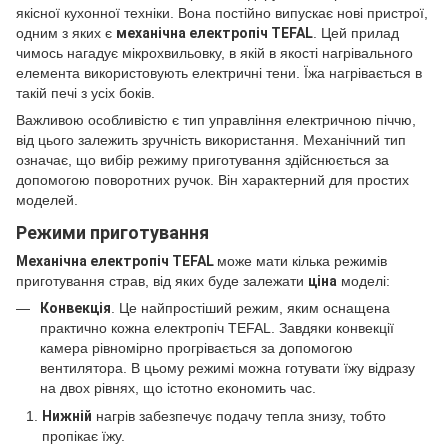
якісної кухонної техніки. Вона постійно випускає нові пристрої,
одним з яких є
механічна електропіч TEFAL
. Цей прилад
чимось нагадує мікрохвильовку, в якій в якості нагрівального
елемента використовують електричні тени. Їжа нагрівається в
такій печі з усіх боків.
Важливою особливістю є тип управління електричною піччю,
від цього залежить зручність використання. Механічний тип
означає, що вибір режиму приготування здійснюється за
допомогою поворотних ручок. Він характерний для простих
моделей.
Режими приготування
Механічна електропіч TEFAL
може мати кілька режимів
приготування страв, від яких буде залежати
ціна
моделі:
Конвекція
. Це найпростіший режим, яким оснащена
практично кожна електропіч TEFAL. Завдяки конвекції
камера рівномірно прогрівається за допомогою
вентилятора. В цьому режимі можна готувати їжу відразу
на двох рівнях, що істотно економить час.
Нижній
нагрів забезпечує подачу тепла знизу, тобто
пропікає їжу.