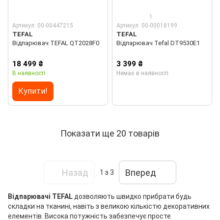
1
Артикул: 00-00447215
Артикул: 00-00018199
TEFAL
TEFAL
Відпарювач TEFAL QT2028F0
Відпарювач Tefal DT9530E1
18 499 ₴
3 399 ₴
В наявності
Немає в наявності
Купити!
Показати ще 20 товарів
Назад
Вперед
1
з 3
Відпарювачі TEFAL
дозволяють швидко прибрати будь
складки на тканині, навіть з великою кількістю декоративних
елементів. Висока потужність забезпечує просте