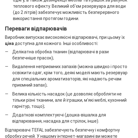
одягу, а також дезінфекції меблів та іграшок за рахунок
теплового ефекту. Великий об'єм резервуара для води
(до 2 літрів) забезпечує можливість безперервного
використання протягом години.
Переваги відпарювачів
Виробник випускає високоякісні відпарювачі, при цьому їх
ціна
доступна для кожного. Інші особливості:
Делікатна обробка тканин (відпарювачі в рази
безпечніше прасок);
Видалення неприємних запахів (можна швидко і просто
освіжити одяг, крім того, деякі моделі мають резервуар
для спеціальних ароматизаторів, які надають речам
приємний запах);
Велика кількість насадок (це дозволяє обробляти не
тільки різні тканини, але й іграшки, м'які меблі, кухонний
гарнітур, тощо);
Додаткові комплектуючі (дошка-вішалка для
відпарювання, насадка для стрілок, інше).
Відпарювачі TEFAL забезпечують безпечну і комфортну
обробку речей. У нашому інтернет-магазині ви можете