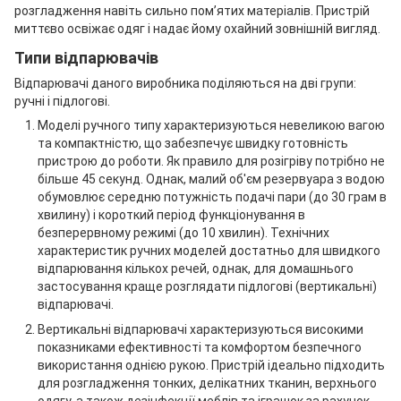
розгладження навіть сильно пом’ятих матеріалів. Пристрій
миттєво освіжає одяг і надає йому охайний зовнішній вигляд.
Типи відпарювачів
Відпарювачі даного виробника поділяються на дві групи:
ручні і підлогові.
Моделі ручного типу характеризуються невеликою вагою
та компактністю, що забезпечує швидку готовність
пристрою до роботи. Як правило для розігріву потрібно не
більше 45 секунд. Однак, малий об'єм резервуара з водою
обумовлює середню потужність подачі пари (до 30 грам в
хвилину) і короткий період функціонування в
безперервному режимі (до 10 хвилин). Технічних
характеристик ручних моделей достатньо для швидкого
відпарювання кількох речей, однак, для домашнього
застосування краще розглядати підлогові (вертикальні)
відпарювачі.
Вертикальні відпарювачі характеризуються високими
показниками ефективності та комфортом безпечного
використання однією рукою. Пристрій ідеально підходить
для розгладження тонких, делікатних тканин, верхнього