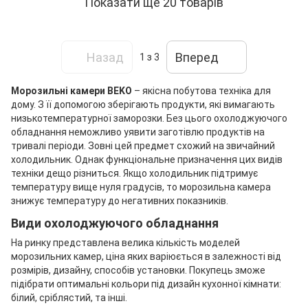
Показати ще 20 товарів
Назад
Вперед
1
з 3
Морозильні камери BEKO
– якісна побутова техніка для
дому. З її допомогою зберігають продукти, які вимагають
низькотемпературної заморозки. Без цього охолоджуючого
обладнання неможливо уявити заготівлю продуктів на
тривалі періоди. Зовні цей предмет схожий на звичайний
холодильник. Однак функціональне призначення цих видів
техніки дещо різниться. Якщо холодильник підтримує
температуру вище нуля градусів, то морозильна камера
знижує температуру до негативних показників.
Види охолоджуючого обладнання
На ринку представлена велика кількість моделей
морозильних камер, ціна яких варіюється в залежності від
розмірів, дизайну, способів установки. Покупець зможе
підібрати оптимальні кольори під дизайн кухонної кімнати:
білий, сріблястий, та інші.