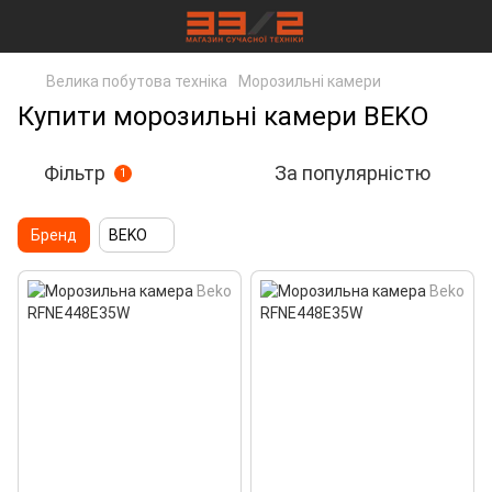
Велика побутова техніка
Морозильні камери
Купити морозильні камери BEKO
Фільтр
За популярністю
1
Бренд
BEKO