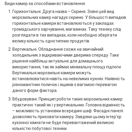
Види камер за способами встановлення:
Горизонтальні. Друга назва – Скриня. Зовні цей вид
морозильних камер нагадує скриню. У більшості випадків
горизонтальні камери встановлюються у закладах
громадського харчування, магазинах. Таку техніку слід
розглядати в тих випадках, коли необхідно зберігати
велику кількість однотипних продуктів.
Вертикальні. Обладнання схоже на звичайний
холодильник з відкриваючими дверима спереду. Таке
рішення найбільш актуальне для домашнього
використання, так як займає мінімальну площу підлоги.
Вертикальні морозильні камери можуть
встановлюватися навіть на невеликих кухнях. Наявність
різноманітних поличок і ящиків є вагомою перевагою
даного форм-фактора.
Вбудовувані. Принцип роботи таких морозильних камер
практично такий як і у вертикальних. Головна відмінність
– можливість установки всередині шаф. Фасадні панелі
дозволяють приховати камеру. Завдяки цьому інтер'єр
кухонної кімнати не буде перевантажений великою
кількістю побутової техніки.