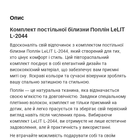
Опис
Комплект постільної білизни Поплін LeLIT
L-2044
Вдосконаліть свій відпочинок з комплектом постільної
білизни Поплін LeLIT L-2044, який створений для тих,
хто цінує комфорт і стиль. Цей півтораспальний
комплект поєднує в собі елегантний дизайн та
високоякісний матеріал, що забезпечує вам приємні
миті сну. Яскраві кольори та сучасні візерунки зроблять
вашу спальню затишною та стильною.
Поплін — це натуральна тканина, яка відзначається
своєю м'якістю та довговічністю. Завдяки спеціальному
плетінню волокон, комплект не тільки приємний на
дотик, але й легко прасується та зберігає свій первісний
вигляд навіть після численних прань. Вибираючи
комплект LeLIT L-2044, ви отримуєте не лише естетичне
задоволення, але й практичність у використанні.
Не втрачайте можливість подарувати собі та своїм