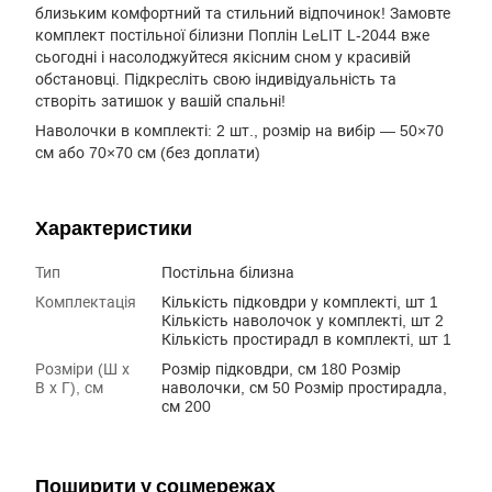
близьким комфортний та стильний відпочинок! Замовте
комплект постільної білизни Поплін LeLIT L-2044 вже
сьогодні і насолоджуйтеся якісним сном у красивій
обстановці. Підкресліть свою індивідуальність та
створіть затишок у вашій спальні!
Наволочки в комплекті: 2 шт., розмір на вибір — 50×70
см або 70×70 см (без доплати)
Характеристики
Тип
Постільна білизна
Комплектація
Кількість підковдри у комплекті, шт 1
Кількість наволочок у комплекті, шт 2
Кількість простирадл в комплекті, шт 1
Розміри (Ш х
Розмір підковдри, см 180 Розмір
В х Г), см
наволочки, см 50 Розмір простирадла,
см 200
Поширити у соцмережах