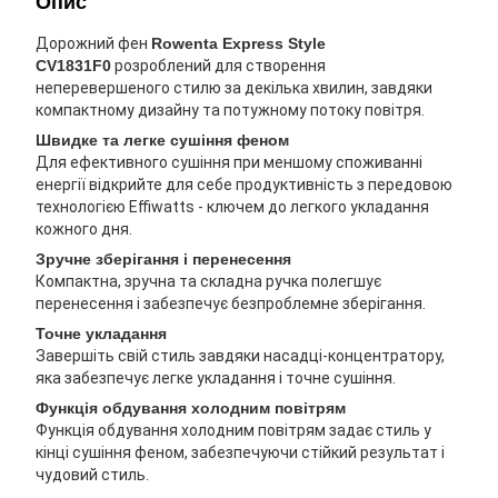
Опис
Дорожний фен
Rowenta Express Style
CV1831F0
розроблений для створення
неперевершеного стилю за декілька хвилин, завдяки
компактному дизайну та потужному потоку повітря.
Швидке та легке сушіння феном
Для ефективного сушіння при меншому споживанні
енергії відкрийте для себе продуктивність з передовою
технологією Effiwatts - ключем до легкого укладання
кожного дня.
Зручне зберігання і перенесення
Компактна, зручна та складна ручка полегшує
перенесення і забезпечує безпроблемне зберігання.
Точне укладання
Завершіть свій стиль завдяки насадці-концентратору,
яка забезпечує легке укладання і точне сушіння.
Функція обдування холодним повітрям
Функція обдування холодним повітрям задає стиль у
кінці сушіння феном, забезпечуючи стійкий результат і
чудовий стиль.