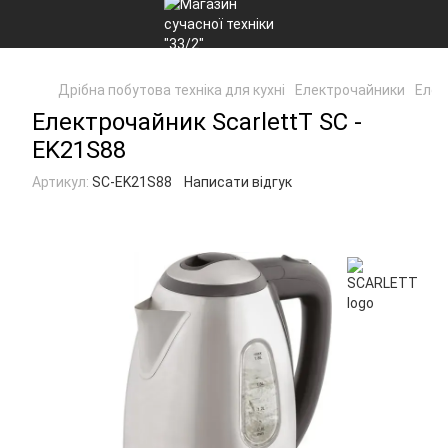
Дрібна побутова техніка для кухні
Електрочайники
Елек
Електрочайник ScarlettT SC -
EK21S88
Артикул:
SC-EK21S88
Написати відгук