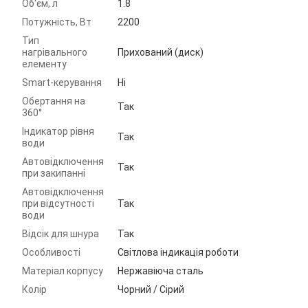
Об‘єм, л
1.8
Потужність, Вт
2200
Тип
нагрівального
Прихований (диск)
елементу
Smart-керування
Ні
Обертання на
Так
360°
Індикатор рівня
Так
води
Автовідключення
Так
при закипанні
Автовідключення
при відсутності
Так
води
Відсік для шнура
Так
Особливості
Світлова індикація роботи
Матеріал корпусу
Нержавіюча сталь
Колір
Чорний / Сірий