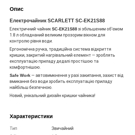
Опис
Електрочайник SCARLETT SC-EK21S88
Електричний чайник
SC-EK21S88
зі збільшеним об'ємом
1.8 л обладнаний великим прозорим вікном для
контролю рівня води.
Ергономічна ручка, традиційна система відкриття
кришки, закритий нагрівальний елемент — зроблять
експлуатацію приладу дедалі простішою та
комфортнішою.
Safe Work
— автовимкнення у разі закипання, захист від
вмикання без води зробить експлуатацію приладу
найбільш безпечною.
Новий, унікальний дизайн кришки чайника!
Характеристики
Тип
Звичайний