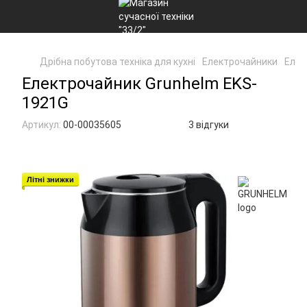
Дрібна побутова техніка для кухні
Електрочайники
Елек
Електрочайник Grunhelm EKS-
1921G
Артикул:
00-00035605
3 відгуки
Літні знижки