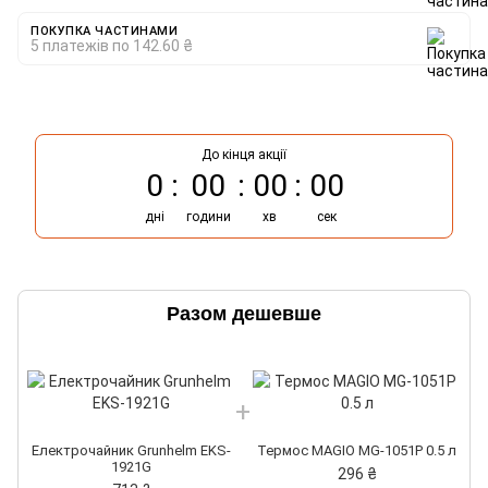
ПОКУПКА ЧАСТИНАМИ
5 платежів по 142.60 ₴
До кінця акції
0
00
00
00
дні
години
хв
сек
Разом дешевше
Електрочайник Grunhelm EKS-
Термос MAGIO MG-1051P 0.5 л
1921G
296 ₴