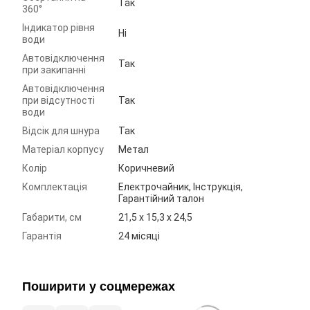
Так
360°
Індикатор рівня
Ні
води
Автовідключення
Так
при закипанні
Автовідключення
при відсутності
Так
води
Відсік для шнура
Так
Матеріал корпусу
Метал
Колір
Коричневий
Комплектація
Електрочайник, Інструкція,
Гарантійний талон
Габарити, см
21,5 х 15,3 х 24,5
Гарантія
24 місяці
Поширити у соцмережах