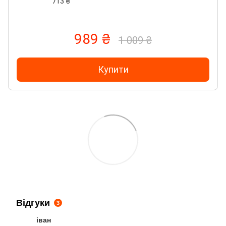
713 ₴
989 ₴
1 009 ₴
Купити
Відгуки
3
іван