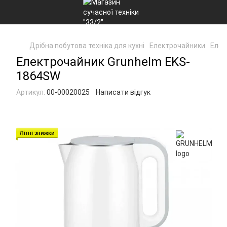
Дрібна побутова техніка для кухні
Електрочайники
Елек
Електрочайник Grunhelm EKS-
1864SW
Артикул:
00-00020025
Написати відгук
Літні знижки