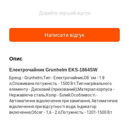
Додайте перший відгук
Написати відгук
Опис
Електрочайник Grunhelm EKS-1864SW
Бренд - Grunhelm;Тип - Електрочайник;Об `єм - 1.8
л;Споживана потужність - 1500 Вт;Тип нагрівального
елементу - Дисковий (прихований);Матеріал корпуса -
Нержавіюча сталь;Колір - Білий;Особливості -
Автоматичне відключення при закипання, Автоматичне
відключення при відсутності води, Індикатор
включення;Обсяг - 1,6 - 2 л;Потужність - 1201-1500 Вт