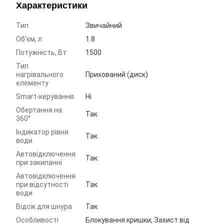
Характеристики
Тип
Звичайний
Об‘єм, л
1.8
Потужність, Вт
1500
Тип
нагрівального
Прихований (диск)
елементу
Smart-керування
Ні
Обертання на
Так
360°
Індикатор рівня
Так
води
Автовідключення
Так
при закипанні
Автовідключення
при відсутності
Так
води
Відсік для шнура
Так
Особливості
Блокування кришки, Захист від