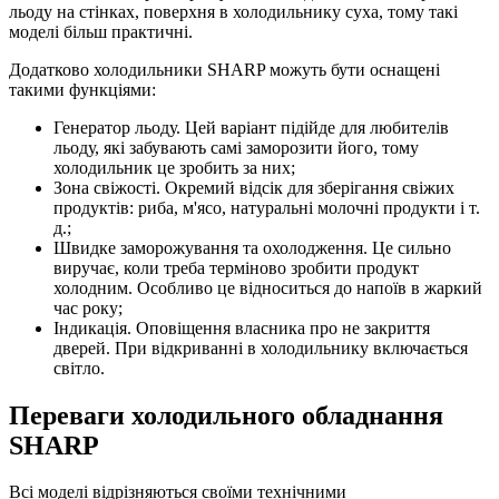
льоду на стінках, поверхня в холодильнику суха, тому такі
моделі більш практичні.
Додатково холодильники SHARP можуть бути оснащені
такими функціями:
Генератор льоду. Цей варіант підійде для любителів
льоду, які забувають самі заморозити його, тому
холодильник це зробить за них;
Зона свіжості. Окремий відсік для зберігання свіжих
продуктів: риба, м'ясо, натуральні молочні продукти і т.
д.;
Швидке заморожування та охолодження. Це сильно
виручає, коли треба терміново зробити продукт
холодним. Особливо це відноситься до напоїв в жаркий
час року;
Індикація. Оповіщення власника про не закриття
дверей. При відкриванні в холодильнику включається
світло.
Переваги холодильного обладнання
SHARP
Всі моделі відрізняються своїми технічними