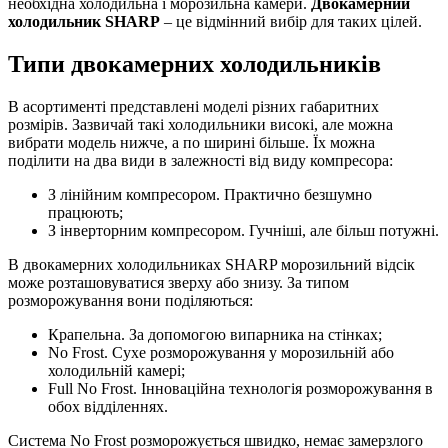
необхідна холодильна і морозильна камери.
Двокамерний
холодильник SHARP
– це відмінний вибір для таких цілей.
Типи двокамерних холодильників
В асортименті представлені моделі різних габаритних
розмірів. Зазвичай такі холодильники високі, але можна
вибрати модель нижче, а по ширині більше. Їх можна
поділити на два види в залежності від виду компресора:
З лінійним компресором. Практично безшумно
працюють;
З інверторним компресором. Гучніші, але більш потужні.
В двокамерних холодильниках SHARP морозильний відсік
може розташовуватися зверху або знизу. За типом
розморожування вони поділяються:
Крапельна. За допомогою випарника на стінках;
No Frost. Сухе розморожування у морозильній або
холодильній камері;
Full No Frost. Інноваційна технологія розморожування в
обох відділеннях.
Система No Frost розморожується швидко, немає замерзлого