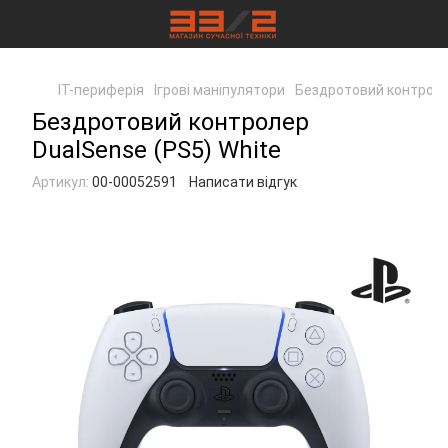
IT-периферія
Ігрові маніпулятори
Бездротовий контроле
Бездротовий контролер
DualSense (PS5) White
Артикул:
00-00052591
Написати відгук