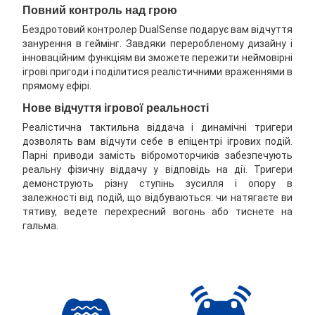
Повний контроль над грою
Бездротовий контролер DualSense подарує вам відчуття
занурення в геймінг. Завдяки переробленому дизайну і
інноваційним функціям ви зможете пережити неймовірні
ігрові пригоди і поділитися реалістичними враженнями в
прямому ефірі.
Нове відчуття ігрової реальності
Реалістична тактильна віддача і динамічні тригери
дозволять вам відчути себе в епіцентрі ігрових подій.
Парні приводи замість вібромоторчиків забезпечують
реальну фізичну віддачу у відповідь на дії. Тригери
демонструють різну ступінь зусилля і опору в
залежності від подій, що відбуваються: чи натягаєте ви
тятиву, ведете перехресний вогонь або тиснете на
гальма.