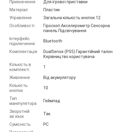
Призначення
Для ігрової приставки
Матеріал
Пластик
Управління
Загальна кількість кнопок 12
Особливості
Гіроскоп Акселерометр Сенсорна
панель Підсвічування
Інтерфейс
Bluetooth
підключення
Комплектація
DualSense (PS5) Гарантійний талон
Керівництво користувача
Кількість в
1
комплекті
Живлення
Від акумулятору
Кількість
10
кнопок
Тип
Геймпад
маніпулятора
Зворотній
Так
зв`язок
Сумісність
PC