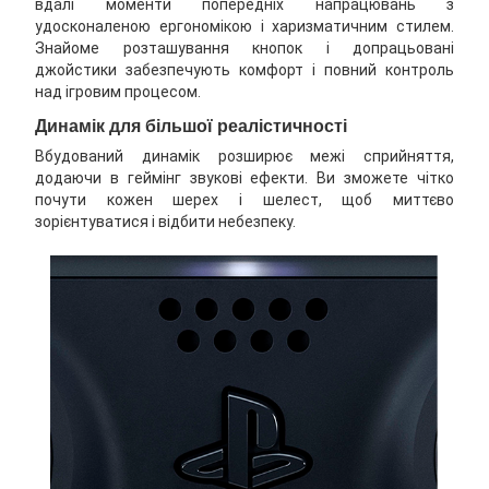
вдалі моменти попередніх напрацювань з
удосконаленою ергономікою і харизматичним стилем.
Знайоме розташування кнопок і допрацьовані
джойстики забезпечують комфорт і повний контроль
над ігровим процесом.
Динамік для більшої реалістичності
Вбудований динамік розширює межі сприйняття,
додаючи в геймінг звукові ефекти. Ви зможете чітко
почути кожен шерех і шелест, щоб миттєво
зорієнтуватися і відбити небезпеку.