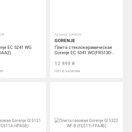
534
Артикул: 6369536
GORENJE
nje EC 5241 WG
Плита стеклокерамическая
SAA2)
Gorenje EC 5341 WC(FR513D-
CEAA2)
12 499 ₴
ии
Нет в наличии