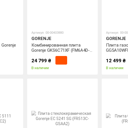
Артикул: 00-00403880
Артикул: 00-0
GORENJE
GORENJE
 Gorenje
Комбинированная плита
Плита газо
Gorenje GKS6C71XF (FM6A4D-
GG5A10WF
FPJDB)
24 799 ₴
12 499 ₴
В наличии
В наличии