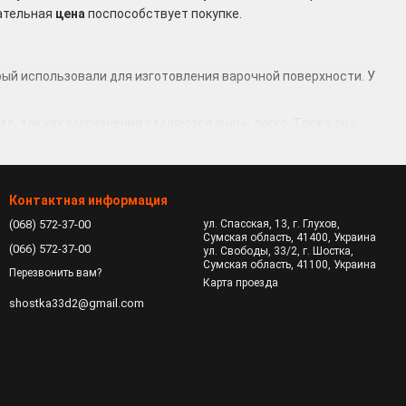
кательная
цена
поспособствует покупке.
рый использовали для изготовления варочной поверхности. У
е, так как загрязнения удаляются очень легко. Также оно
ом цвете;
вой плиты. Практически не подвержен воздействию
Контактная информация
(068) 572-37-00
ул. Спасская, 13, г. Глухов,
Сумская область, 41400, Украина
ндартные и большие плиты в ретро-стиле. Она может быть
(066) 572-37-00
ул. Свободы, 33/2, г. Шостка,
Сумская область, 41100, Украина
х потребностей.
Перезвонить вам?
Карта проезда
shostka33d2@gmail.com
я следующими преимуществами:
снет пламя, то подача газа прекращается;
агрязнения и жировые пятна обычной водой, не прибегая к