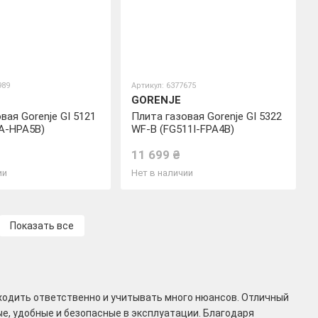
989
Артикул: 6377675
GORENJE
вая Gorenje GI 5121
Плита газовая Gorenje GI 5322
A-HPA5B)
WF-B (FG511I-FPA4B)
11 699 ₴
ии
Нет в наличии
Показать все
дходить ответственно и учитывать много нюансов. Отличный
е, удобные и безопасные в эксплуатации. Благодаря