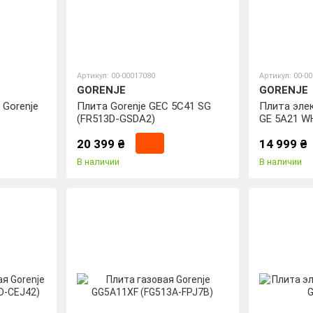
Артикул: 00-00017080
Артикул: 00-0
GORENJE
GORENJE
 Gorenje
Плита Gorenje GEC 5C41 SG
Плита эле
(FR513D-GSDA2)
GE 5A21 W
20 399 ₴
14 999 ₴
В наличии
В наличии