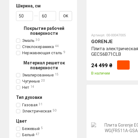
Ширина, см
От Ширина, см
До Ширина, см
OK
Покрытие рабочей
поверхности
Артикул: 00-00047005
Эмаль
30
GORENJE
Стеклокерамика
44
Плита электрическая
Нержавеющая сталь
9
GECS6B71CLB
Материал решеток
24 499 ₴
поверхности
В наличии
Эмалированные
15
Чугунные
20
Нет
14
Тип духовки
Газовая
31
Электрическая
50
Цвет
Бежевый
5
Белый
47