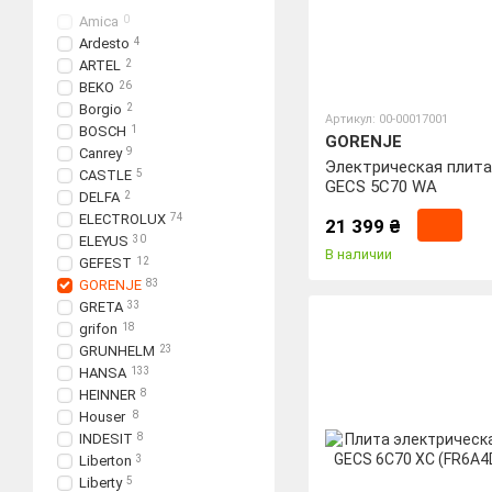
Amica
0
Ardesto
4
ARTEL
2
BEKO
26
Borgio
2
Артикул: 00-00017001
BOSCH
1
GORENJE
Canrey
9
Электрическая плита
CASTLE
5
GECS 5C70 WA
DELFA
2
ELECTROLUX
74
21 399 ₴
ELEYUS
30
В наличии
GEFEST
12
GORENJE
83
GRETA
33
grifon
18
GRUNHELM
23
HANSA
133
HEINNER
8
Houser
8
INDESIT
8
Liberton
3
Liberty
5