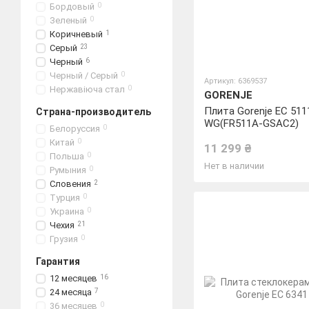
Бордовый
0
Зеленый
0
Коричневый
1
Серый
23
Черный
6
Черный / Серый
0
Артикул: 6369537
Нержавіюча стал
0
GORENJE
Плита Gorenje EC 511
Страна-производитель
WG(FR511A-GSAC2)
Белоруссия
0
Китай
0
11 299 ₴
Польша
0
Нет в наличии
Румыния
0
Словения
2
Турция
0
Украина
0
Чехия
21
Грузия
0
Гарантия
12 месяцев
16
24 месяца
7
36 месяцев
0