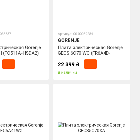
0035337
Артикул: 00-00039284
GORENJE
ктрическая Gorenje
Плита электрическая Gorenje
H (FC511A-HSDA2)
GECS 6C70 WC (FR6A4D-
CEDA2)
22 399 ₴
В наличии