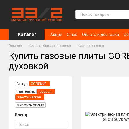
Перейти к основному контенту
Каталог
Акция
О нас
Оплата и доставка
Об
Главная
Крупная бытовая техника
Кухонные плиты
Купить газовые плиты GOR
духовкой
Бренд:
GORENJE
Тип плиты:
Газовая
Электрическая
Очистить фильтр
Бренд