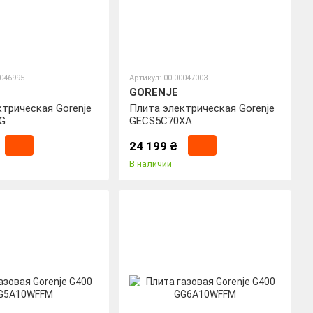
0046995
Артикул: 00-00047003
GORENJE
ктрическая Gorenje
Плита электрическая Gorenje
G
GECS5C70XA
24 199 ₴
В наличии