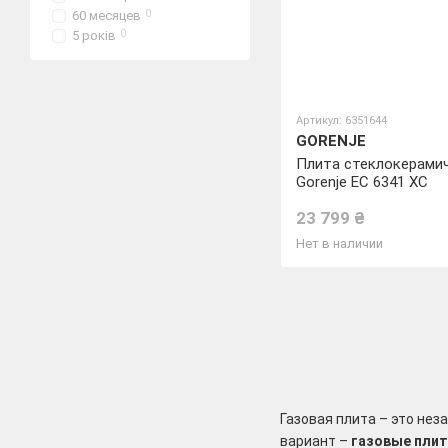
60 месяцев
0
5 років
0
Артикул: 6351644
GORENJE
Плита стеклокерами
Gorenje EC 6341 XC
23 799 ₴
Нет в наличии
Газовая плита – это не
вариант –
газовые плит