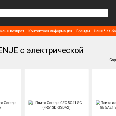
мен и возврат
Контактная информация
Бренды
Наши Чат-б
ENJE с электрической
Сор