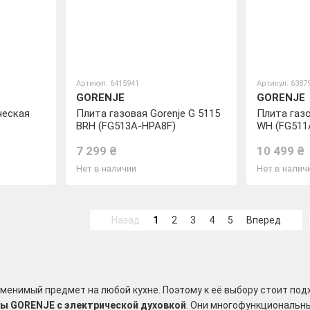
Артикул: 6415941
Артикул: 6387
GORENJE
GORENJE
ческая
Плита газовая Gorenje G 5115
Плита газо
BRH (FG513A-HPA8F)
WH (FG511
7 299 ₴
10 499 ₴
Нет в наличии
Нет в налич
Назад
1
2
3
4
5
Вперед
заменимый предмет на любой кухне. Поэтому к её выбору стоит по
ы GORENJE с электрической духовкой
. Они многофункциональны