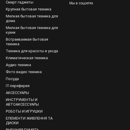
Смарт гаджеты
Мы в соцсетях
альное покрытие EcoClean. Поэтому во время нагревания не про
Крупная бытовая техника
Мелкая бытовая техника для
для приготовления еды. Духовые шкафы оснащены следующими фу
дома
 приготовления в посуде вок.
Мелкая бытовая техника для
ENJE с электрической духовкой
оборудованы подсветкой в духов
кухни
ровать высоту.
Встраиваемая бытовая
техника
Техника для красоты и ухода
Климатическая техника
Аудио техника
Фото видео техника
Посуда
IT-перефирия
АКСЕССУАРЫ
ИНСТРУМЕНТЫ И
АВТОАКСЕССУАРЫ
РОБОТЫ И ИГРУШКИ
ЕЛЕМЕНТИ ЖИВЛЕННЯ ТА
ДИСКИ
ВНЕШНЯЯ ПАМЯТЬ