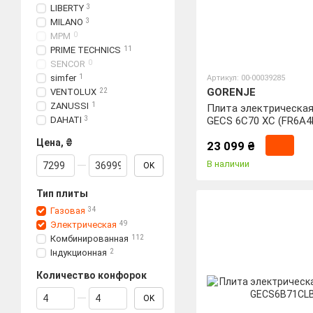
LIBERTY
3
MILANO
3
MPM
0
PRIME TECHNICS
11
SENCOR
0
simfer
1
Артикул: 00-00039285
GORENJE
VENTOLUX
22
ZANUSSI
1
Плита электрическая
DAHATI
3
GECS 6C70 XC (FR6A4
Цена, ₴
23 099 ₴
От Цена, ₴
До Цена, ₴
В наличии
OK
Тип плиты
Газовая
34
Электрическая
49
Комбинированная
112
Індукционная
2
Количество конфорок
От Количество конфорок
До Количество конфорок
OK