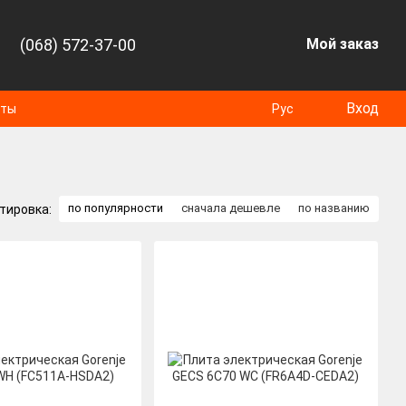
(068) 572-37-00
Мой заказ
Вход
оты
Рус
по популярности
сначала дешевле
по названию
тировка: