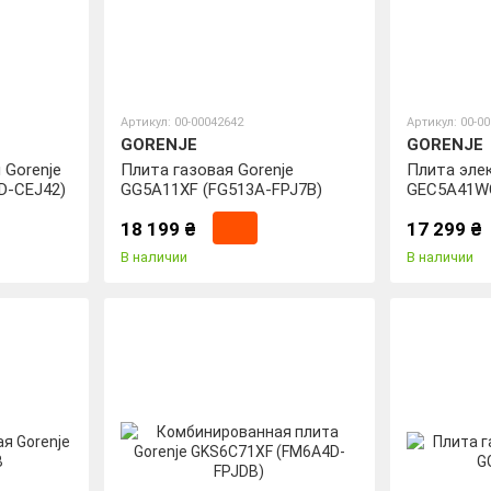
Артикул: 00-00042642
Артикул: 00-0
GORENJE
GORENJE
 Gorenje
Плита газовая Gorenje
Плита эле
D-CEJ42)
GG5A11XF (FG513A-FPJ7B)
GEC5A41W
18 199 ₴
17 299 ₴
В наличии
В наличии