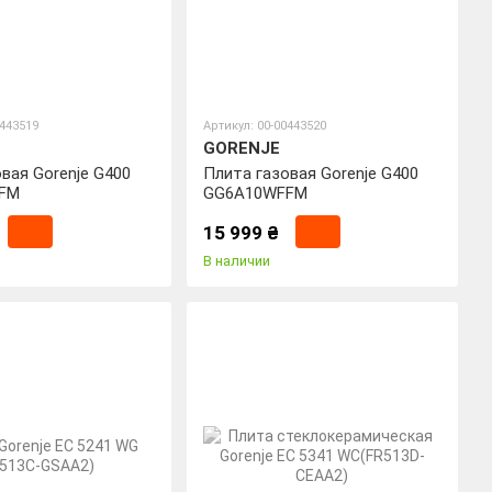
0443519
Артикул: 00-00443520
GORENJE
вая Gorenje G400
Плита газовая Gorenje G400
FM
GG6A10WFFM
15 999 ₴
В наличии