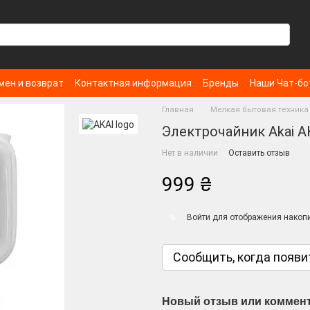
мен и возврат
Контактная информация
Бренды
Наши Чат-б
Главная
Мелкая бытовая техника 
Электрочайник Akai A
Нет в наличии
Оставить отзыв
999 ₴
Войти
для отображения накопи
%
Сообщить, когда появи
Новый отзыв или коммен