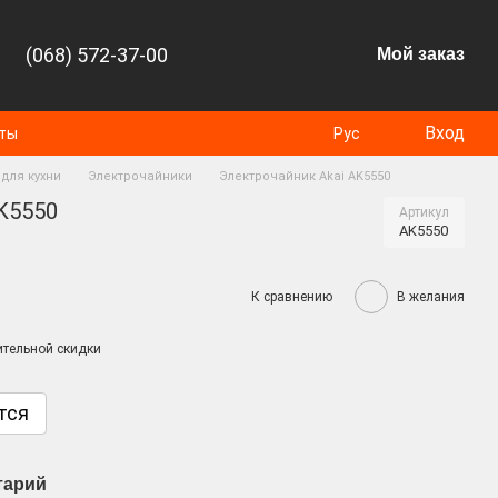
(068) 572-37-00
Мой заказ
Вход
оты
Рус
для кухни
Электрочайники
Электрочайник Akai AK5550
K5550
Артикул
AK5550
К сравнению
В желания
тельной скидки
тся
тарий