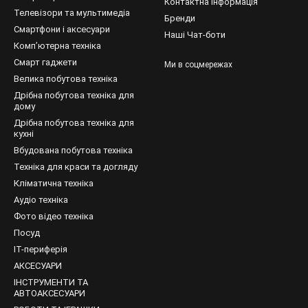
Контактна інформація
Телевізори та мультимедіа
Бренди
Смартфони і аксесуари
Наші Чат-боти
Компʼютерна техніка
Смарт гаджети
Ми в соцмережах
Велика побутова техніка
Дрібна побутова техніка для
дому
Дрібна побутова техніка для
кухні
Вбудована побутова техніка
Техніка для краси та догляду
Кліматична техніка
Аудіо техніка
Фото відео техніка
Посуд
IT-периферія
АКСЕСУАРИ
ІНСТРУМЕНТИ ТА
АВТОАКСЕСУАРИ