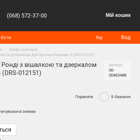
(068) 572-37-00
Мій кошик
Вхід
-боти
Укр
и
Шафи розпашні
ою та дзеркалом Дуб Артізан/Кашемір 4 (DRS-012151)
 Ронді з вішалкою та дзеркалом
Артикул
00-
 (DRS-012151)
00465488
Порівняти
В бажання
пичувальної знижки
ться