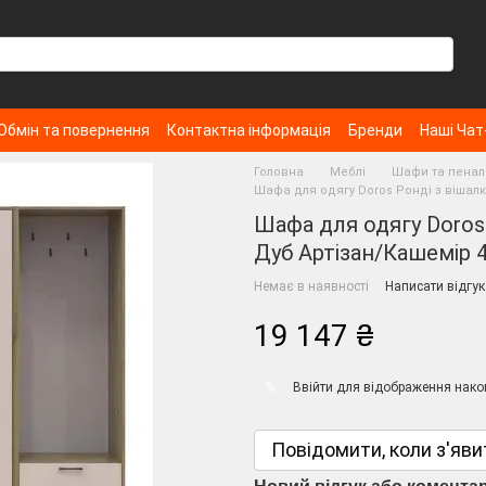
Обмін та повернення
Контактна інформація
Бренди
Наші Чат
Головна
Меблі
Шафи та пенал
Шафа для одягу Doros Ронді з вішалк
Шафа для одягу Doros
Дуб Артізан/Кашемір 4
Немає в наявності
Написати відгук
19 147 ₴
Ввійти
для відображення нако
%
Повідомити, коли з'яви