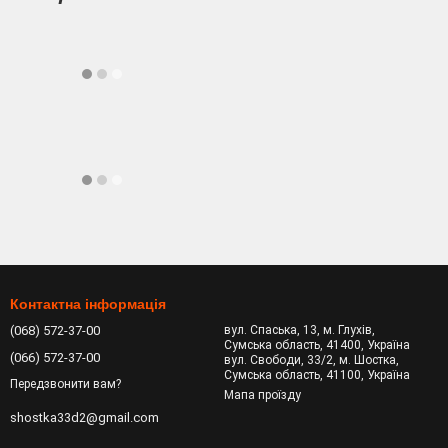
Контактна інформація
(068) 572-37-00
вул. Спаська, 13, м. Глухів,
Сумська область, 41400, Україна
(066) 572-37-00
вул. Свободи, 33/2, м. Шостка,
Сумська область, 41100, Україна
Передзвонити вам?
Мапа проїзду
shostka33d2@gmail.com