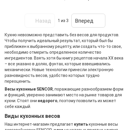
Назад
Вперед
1
из 3
Кухню невозможно представить без весов для продуктов.
Чтобы получить идеальный результат, который был бы
приближен к выбранному рецепту, или создать что-то свое,
необходимо отмерить определенное количество
ингредиентов. Взять хотя бы книгу рецептов начала XX века
– все указано в долях, фунтах, которые взвешивались
механически. Новые технологии принесли электронную
разновидность весов, удобство которых трудно
переоценить.
Весы кухонные SENCOR
, поражающие разнообразием форм
и функций, уверенно занимают место на рынке товаров для
кухни. Стоят они
недорого
, поэтому позволить их может
себе каждый.
Виды кухонных весов
Наш интернет-магазин предлагает
купить
кухонные весы
торговой марки SENCOR,
цена
на которые приятно удивит.