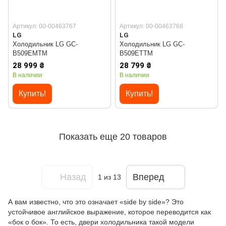
Артикул: 00-00463767
Артикул: 00-00463768
LG
LG
Холодильник LG GC-
Холодильник LG GC-
B509EMTM
B509ETTM
28 999 ₴
28 799 ₴
В наличии
В наличии
Купить!
Купить!
Показать еще 20 товаров
Назад
Вперед
1
из 13
А вам известно, что это означает «side by side»? Это
устойчивое английское выражение, которое переводится как
«бок о бок». То есть, двери холодильника такой модели