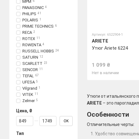
MPM
6
PANASONIC
4
PHILIPS
41
POLARIS
1
PRIME TECHNICS
6
RECA
2
Артикул: 6522904-1
ROTEX
11
ARIETE
ROWENTA
4
Утюг Ariete 6224
RUSSELL HOBBS
24
SATURN
12
SCARLETT
23
1 099 ₴
SENCOR
11
Нет в наличии
TEFAL
67
UFESA
5
Vilgrand
1
VITEK
11
Утюги от итальянского 
Zelmer
5
ARIETE
– это парогладил
Цена, ₴
Особенности
От Цена, ₴
До Цена, ₴
OK
Отличительные черты:
Тип
Удобство совмещения