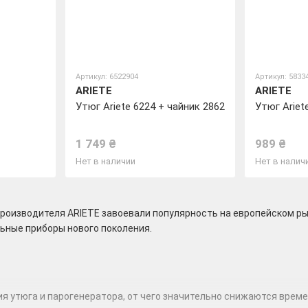
Артикул: 6522904
Артикул: 5833
ARIETE
ARIETE
Утюг Ariete 6224 + чайник 2862
Утюг Ariet
1 749 ₴
989 ₴
Нет в наличии
Нет в налич
производителя ARIETE завоевали популярность на европейском р
ьные приборы нового поколения.
 утюга и парогенератора, от чего значительно снижаются време