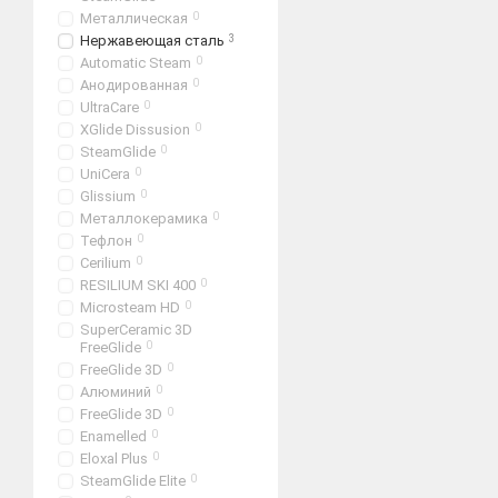
вес составляет от 0,9
Металлическая
0
бойлер выполнен из
Нержавеющая сталь
3
Automatic Steam
0
имеет ряд индикатор
Анодированная
0
цветовое решение вс
UltraCare
0
XGlide Dissusion
0
Обслуживание
SteamGlide
0
UniCera
0
Оно нетрудное и не треб
Glissium
0
надо лишь наполнить его
Металлокерамика
0
Чем лучше обслуживание
Тефлон
0
Cerilium
0
Утюги ARIETE
удобны и 
RESILIUM SKI 400
0
производителя на рынке
Microsteam HD
0
SuperCeramic 3D
FreeGlide
0
FreeGlide 3D
0
Алюминий
0
FreeGlide 3D
0
Enamelled
0
Eloxal Plus
0
SteamGlide Elite
0