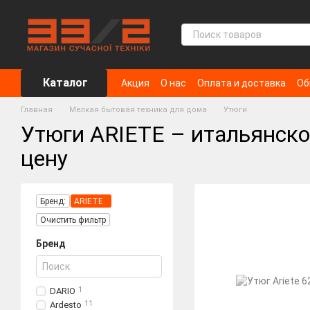
Перейти к основному контенту
Каталог
Акция
О нас
Оплата и доставка
Об
Главная
Мелкая бытовая техника для дома
Утюги
Утюги ARIETE – итальянско
цену
Бренд:
ARIETE
Очистить фильтр
Бренд
DARIO
1
Ardesto
11