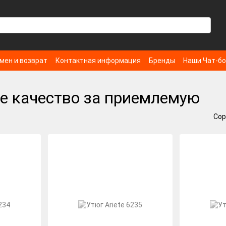
мен и возврат
Контактная информация
Бренды
Наши Чат-б
е качество за приемлемую
Сор