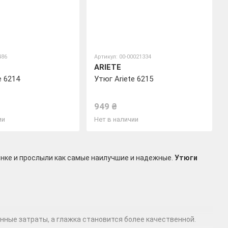
486
Артикул: 00-00021334
ARIETE
e 6214
Утюг Ariete 6215
949 ₴
ии
Нет в наличии
ынке и прослыли как самые наилучшие и надежные.
Утюги
нные затраты, а глажка становится более качественной.