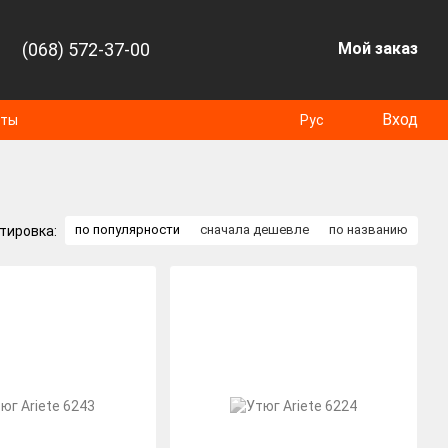
(068) 572-37-00
Мой заказ
Вход
оты
Рус
по популярности
сначала дешевле
по названию
тировка: