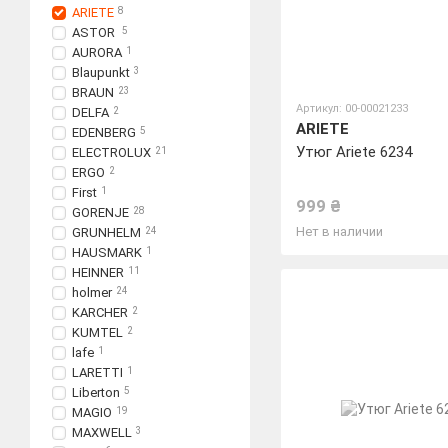
ARIETE
8
ASTOR
5
AURORA
1
Blaupunkt
3
BRAUN
23
Артикул: 00-00021233
DELFA
2
ARIETE
EDENBERG
5
Утюг Ariete 6234
ELECTROLUX
21
ERGO
2
First
1
999 ₴
GORENJE
28
Нет в наличии
GRUNHELM
24
HAUSMARK
1
HEINNER
11
holmer
24
KARCHER
2
KUMTEL
2
lafe
1
LARETTI
1
Liberton
5
MAGIO
19
MAXWELL
3