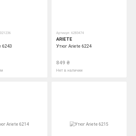
0021236
Артикул: 6283474
ARIETE
e 6243
Утюг Ariete 6224
849 ₴
ии
Нет в наличии