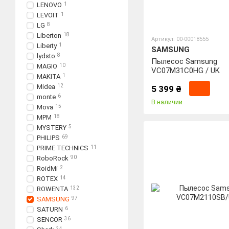
LENOVO
1
LEVOIT
1
LG
8
Liberton
18
Артикул: 00-00018555
Liberty
1
SAMSUNG
lydsto
8
Пылесос Samsung
MAGIO
10
VC07M31C0HG / UK
MAKITA
1
Midea
12
5 399 ₴
monte
6
В наличии
Mova
15
MPM
18
MYSTERY
5
PHILIPS
69
PRIME TECHNICS
11
RoboRock
90
RoidMi
2
ROTEX
14
ROWENTA
132
SAMSUNG
97
SATURN
6
SENCOR
36
34