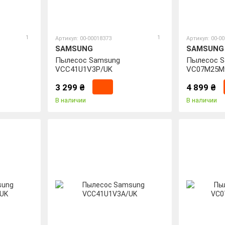
1
1
Артикул: 00-00018373
Артикул: 00-0
SAMSUNG
SAMSUNG
Пылесос Samsung
Пылесос 
VCC41U1V3P/UK
VC07M25M
3 299 ₴
4 899 ₴
В наличии
В наличии