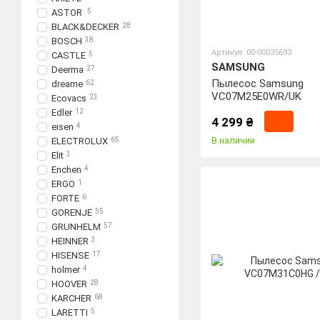
ASTOR
5
BLACK&DECKER
28
BOSCH
38
Артикул: 00-00035693
CASTLE
5
SAMSUNG
Deerma
27
Пылесос Samsung
dreame
62
VC07M25E0WR/UK
Ecovacs
23
Edler
12
4 299 ₴
eisen
4
В наличии
ELECTROLUX
65
Elit
3
Enchen
4
ERGO
1
FORTE
6
GORENJE
55
GRUNHELM
57
HEINNER
3
HISENSE
17
holmer
4
HOOVER
28
KARCHER
68
LARETTI
5