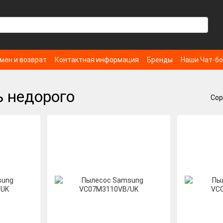
мен и возврат
Контактная информация
Бренды
Наши Чат-б
 недорого
Сор