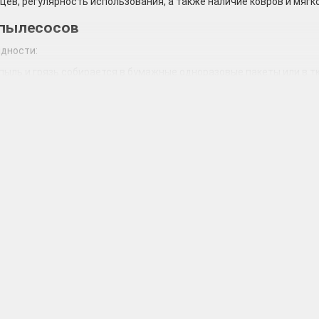
ев, регулярность использования, а также наличие ковров и мягк
 пылесосов
идности:
пыль и грязь собирается в бумажные одноразовые пакеты или в 
 модели, используемые технологию «циклон». При уборке мусор с
е загрязнения, всасываемые агрегатом, оседают в емкости с водо
оенным фильтром.
ли пылесосов
я «сухой» уборки представляет собой среднегабаритное напольн
 для сбора пыли и мусора.
виду напоминающие швабру, работают как от электрической сети,
.
.
я мусора.