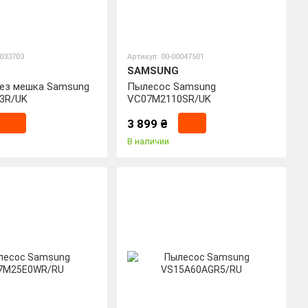
0033703
Артикул: 00-00047501
SAMSUNG
ез мешка Samsung
Пылесос Samsung
3R/UK
VC07M2110SR/UK
3 899 ₴
В наличии