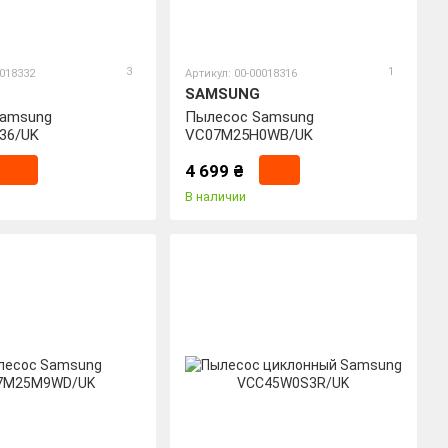
3
1
0018332
Артикул: 00-00018316
SAMSUNG
Samsung
Пылесос Samsung
36/UK
VC07M25H0WB/UK
4 699 ₴
В наличии