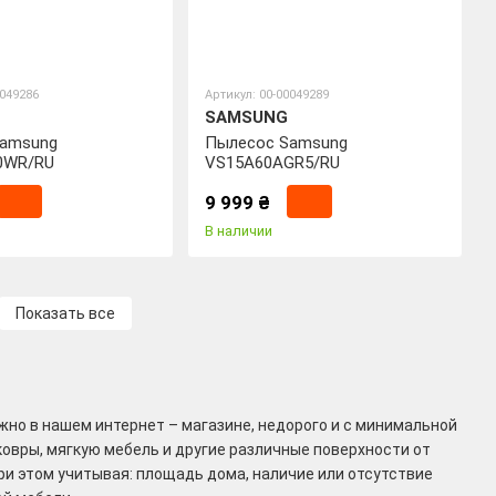
0049286
Артикул: 00-00049289
SAMSUNG
Samsung
Пылесос Samsung
0WR/RU
VS15A60AGR5/RU
9 999 ₴
В наличии
Показать все
жно в нашем интернет – магазине, недорого и с минимальной
ковры, мягкую мебель и другие различные поверхности от
ри этом учитывая: площадь дома, наличие или отсутствие