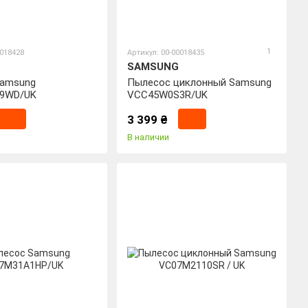
1
0018428
Артикул: 00-00018435
SAMSUNG
Samsung
Пылесос циклонный Samsung
9WD/UK
VCC45W0S3R/UK
3 399 ₴
В наличии