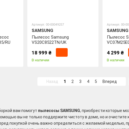
Артикул: 00-00049257
Артикул: 00-0
SAMSUNG
SAMSUNG
есос
Пылесос Samsung
Пылесос 
R5/RU
VS20C8522TN/UK
VC07M25E
18 999 ₴
4 299 ₴
В наличии
В наличии
Назад
1
2
3
4
5
Вперед
боркой вам помогут
пылесосы SAMSUNG
, приобрести которые мо
помощью вы не только поддержите чистоту в доме, но и очистите 
перед покупкой очень важно определиться с желаемой моделью, п