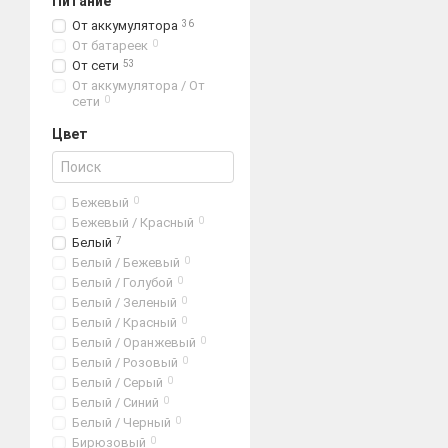
Питание
Моющие
пылесосы SA
От аккумулятора
36
отличное качество убор
От батареек
0
От сети
53
В зависимости от модел
От аккумулятора / От
сети
0
Быстрая и практичес
Цвет
Сменные фильтры дл
Индикатор сообщает
Автоматическая нам
Бежевый
0
Бежевый / Красный
0
Очистка воздуха вов
Белый
7
Небольшое потребле
Белый / Бежевый
0
Белый / Голубой
0
Функционально
Белый / Зеленый
0
Белый / Красный
0
Большинство современны
Белый / Оранжевый
0
Защита устройства 
Белый / Розовый
0
Белый / Серый
0
Электронная система
Белый / Синий
0
Сменные и дополнит
Белый / Черный
0
Бирюзовый
0