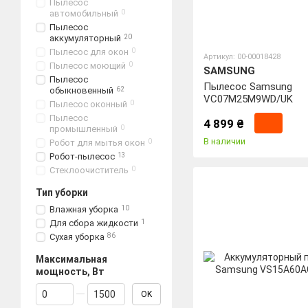
Пылесос
автомобильный
0
Пылесос
аккумуляторный
20
Пылесос для окон
0
Артикул: 00-00018428
Пылесос моющий
0
SAMSUNG
Пылесос
Пылесос Samsung
обыкновенный
62
VC07M25M9WD/UK
Пылесос оконный
0
Пылесос
4 899 ₴
промышленный
0
В наличии
Робот для мытья окон
0
Робот-пылесос
13
Стеклоочиститель
0
Тип уборки
Влажная уборка
10
Для сбора жидкости
1
Сухая уборка
86
Максимальная
мощность, Вт
От Максимальная мощность, Вт
До Максимальная мощность, Вт
OK