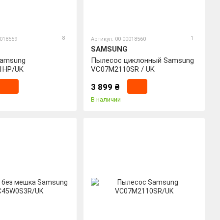
8
1
0018559
Артикул: 00-00018560
SAMSUNG
Samsung
Пылесос циклонный Samsung
1HP/UK
VC07M2110SR / UK
3 899 ₴
В наличии