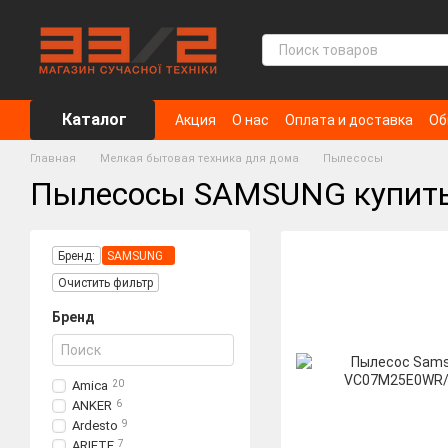
Перейти к основному контенту
Каталог
Акция
О нас
Оплата и доставка
Об
Главная
Мелкая бытовая техника для дома
Пылесосы
Пылесосы SAMSUNG купить
Бренд:
SAMSUNG
Очистить фильтр
Бренд
Amica
20
ANKER
6
Ardesto
9
ARIETE
7