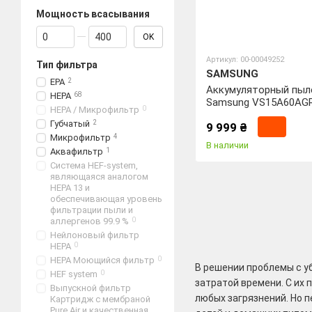
Мощность всасывания
От Мощность всасывания
До Мощность всасывания
OK
Артикул: 00-00049252
Тип фильтра
SAMSUNG
EPA
2
Аккумуляторный пыл
HEPA
68
Samsung VS15A60AG
HEPA / Микрофильтр
0
Губчатый
2
9 999 ₴
Микрофильтр
4
В наличии
Аквафильтр
1
Система HEF-system,
являющаяся аналогом
HEPA 13 и
обеспечивающая уровень
фильтрации пыли и
аллергенов 99.9 %
0
Нейлоновый фильтр
HEPA
0
HEPA Моющийся фильтр
0
В решении проблемы с у
HEF system
0
затратой времени. С их 
Выпускной фильтр
любых загрязнений. Но 
Картридж с мембраной
Pure Air и качественная