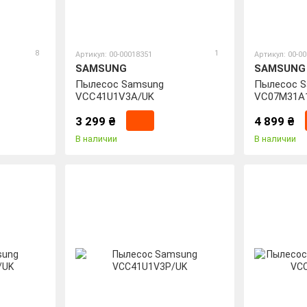
8
1
Артикул: 00-00018351
Артикул: 00-0
SAMSUNG
SAMSUNG
Пылесос Samsung
Пылесос 
VCC41U1V3A/UK
VC07M31A
3 299 ₴
4 899 ₴
В наличии
В наличии