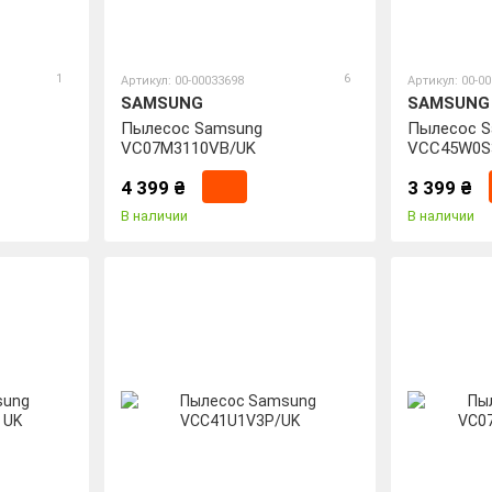
1
6
Артикул: 00-00033698
Артикул: 00-0
SAMSUNG
SAMSUNG
Пылесос Samsung
Пылесос 
VC07M3110VB/UK
VCC45W0S
4 399 ₴
3 399 ₴
В наличии
В наличии