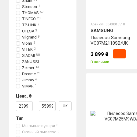
Shark
Stenson
1
THOMAS
57
TINECO
28
Артикул: 00-00018518
TP-LINK
2
SAMSUNG
UFESA
3
Vilgrand
9
Пылесос Samsung
VC07M2110SB/UK
Viomi
2
VITEK
2
3 899 ₴
XIAOMI
80
ZANUSSI
1
В наличии
Zelmer
13
Dreame
23
Jimmy
4
VIMAR
1
Цена, ₴
От Цена, ₴
До Цена, ₴
OK
Тип
Мыльные пузыри
0
Оконный пылесос
0