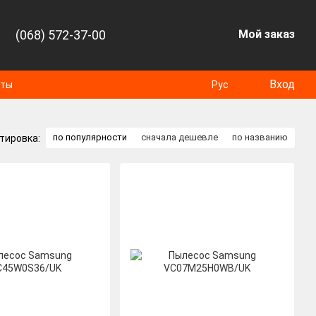
(068) 572-37-00
Мой заказ
Вход
оты
Рус
по популярности
сначала дешевле
по названию
тировка: