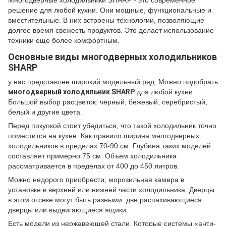
Многодверные холодильники SHARP - это современное
решение для любой кухни.
Они мощные, функциональные и
вместительные.
В них встроены технологии, позволяющие
долгое время свежесть продуктов.
Это делает использование
техники еще более комфортным.
Основные виды многодверных холодильников
SHARP
у нас представлен широкий модельный ряд.
Можно подобрать
многодверный холодильник SHARP
для любой кухни.
Большой выбор расцветок: чёрный, бежевый, серебристый,
белый и другие цвета.
Перед покупкой стоит убедиться, что такой холодильник точно
поместится на кухне.
Как правило ширина многодверных
холодильников в пределах 70-90 см.
Глубина таких моделей
составляет примерно 75 см.
Объём холодильника
рассматривается в пределах от 400 до 450 литров.
Можно недорого
приобрести, морозильная камера в
установке в верхней или нижней части холодильника.
Дверцы
в этом отсеке могут быть разными: две распахивающиеся
дверцы или выдвигающиеся ящики.
Есть модели из нержавеющей стали.
Которые системы «анти-