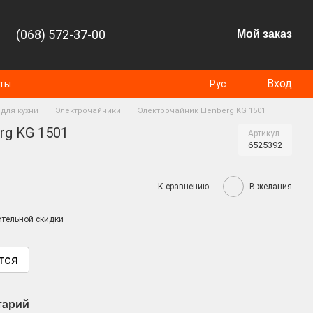
(068) 572-37-00
Мой заказ
Вход
оты
Рус
для кухни
Электрочайники
Электрочайник Elenberg KG 1501
rg KG 1501
Артикул
6525392
К сравнению
В желания
тельной скидки
тся
тарий