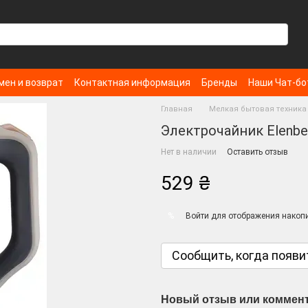
мен и возврат
Контактная информация
Бренды
Наши Чат-б
Главная
Мелкая бытовая техника 
Электрочайник Elenbe
Нет в наличии
Оставить отзыв
529 ₴
Войти
для отображения накопи
%
Сообщить, когда появи
Новый отзыв или коммен