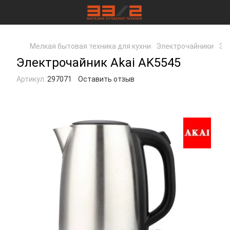
Мелкая бытовая техника для кухни
Электрочайники
Эл
Электрочайник Akai AK5545
Артикул:
297071
Оставить отзыв