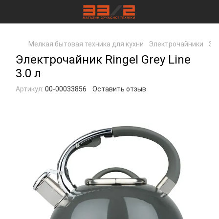
Мелкая бытовая техника для кухни
Электрочайники
Эле
Электрочайник Ringel Grey Line
3.0 л
Артикул:
00-00033856
Оставить отзыв