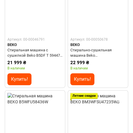
Артикул: 00-00046791
Артикул: 00-00050678
BEKO
BEKO
Стиральная машина с
Стирально-сушильная
сушилкой Beko B5DF T 59447
машина Beko
W
B5DFT510457WPB
21 999 ₴
22 999 ₴
В наличии
В наличии
Купить!
Купить!
Летние скидки