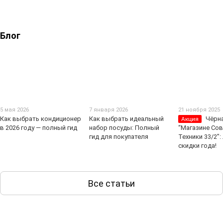
Блог
5 мая 2026
7 января 2026
21 ноября 2025
Как выбрать кондиционер
Как выбрать идеальный
Чёрна
Акция
в 2026 году — полный гид
набор посуды: Полный
“Магазине Со
гид для покупателя
Техники 33/2”
скидки года!
Все статьи