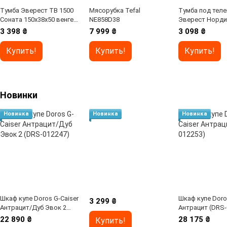
Тумба Эверест ТВ 1500
Мясорубка Tefal
Тумба под тел
Соната 150х38х50 венге
NE858D38
Эверест Норди
темный + дуб крафт
Графит + Дуб к
3 398 ₴
7 999 ₴
3 098 ₴
золотой (DTM-2263)
золотой (DTM-
Купить!
Купить!
Купить!
Новинки
Новинка
Новинка
Новинка
Шкаф купе Doros G-Caiser
Шкаф купе Doro
3 299 ₴
Антрацит/Дуб Эвок 2
Антрацит (DRS-
(DRS-012247)
22 890 ₴
28 175 ₴
Купить!