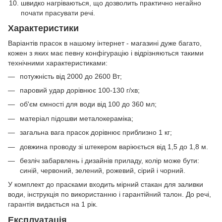
швидко нагріваються, що дозволить практично негайно
почати прасувати речі.
Характеристики
Варіантів прасок в нашому інтернет - магазині дуже багато,
кожен з яких має певну конфігурацію і відрізняються такими
технічними характеристиками:
потужність від 2000 до 2600 Вт;
паровий удар дорівнює 100-130 г/хв;
об'єм ємності для води від 100 до 360 мл;
матеріал підошви металокераміка;
загальна вага прасок дорівнює приблизно 1 кг;
довжина проводу зі штекером варіюється від 1,5 до 1,8 м.
безліч забарвлень і дизайнів приладу, колір може бути:
синій, червоний, зелений, рожевий, сірий і чорний.
У комплект до прасками входить мірний стакан для заливки
води, інструкція по використанню і гарантійний талон. До речі,
гарантія видається на 1 рік.
Експлуатація