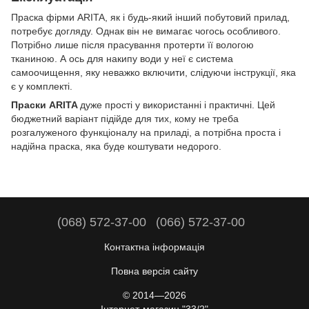
Праска фірми ARITA, як і будь-який інший побутовий прилад,
потребує догляду. Однак він не вимагає чогось особливого.
Потрібно лише після прасування протерти її вологою
тканиною. А ось для накипу води у неї є система
самоочищення, яку неважко включити, слідуючи інструкції, яка
є у комплекті.
Праски ARITA
дуже прості у використанні і практичні. Цей
бюджетний варіант підійде для тих, кому не треба
розгалуженого функціоналу на приладі, а потрібна проста і
надійна праска, яка буде коштувати недорого.
(068) 572-37-00
(066) 572-37-00
Контактна інформація
Повна версія сайту
© 2014—2026
Інтернет-магазин "33/2"