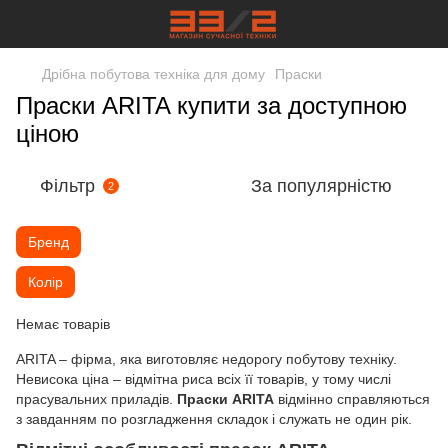
Дрібна побутова техніка для дому
Праски
Праски ARITA купити за доступною
ціною
Фільтр
За популярністю
2
Бренд
Колір
Немає товарів
ARITA – фірма, яка виготовляє недорогу побутову техніку.
Невисока ціна – відмітна риса всіх її товарів, у тому числі
прасувальних приладів.
Праски ARITA
відмінно справляються
з завданням по розгладження складок і служать не один рік.