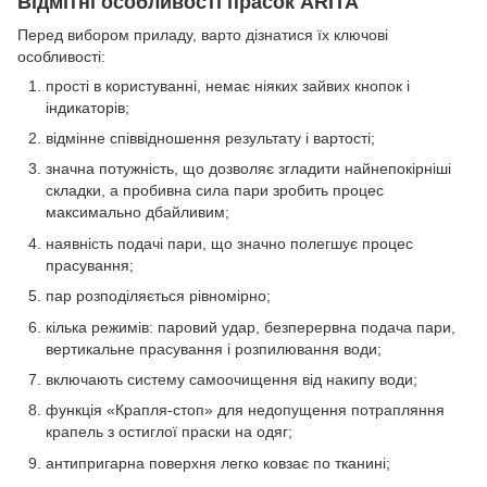
Відмітні особливості прасок ARITA
Перед вибором приладу, варто дізнатися їх ключові
особливості:
прості в користуванні, немає ніяких зайвих кнопок і
індикаторів;
відмінне співвідношення результату і вартості;
значна потужність, що дозволяє згладити найнепокірніші
складки, а пробивна сила пари зробить процес
максимально дбайливим;
наявність подачі пари, що значно полегшує процес
прасування;
пар розподіляється рівномірно;
кілька режимів: паровий удар, безперервна подача пари,
вертикальне прасування і розпилювання води;
включають систему самоочищення від накипу води;
функція «Крапля-стоп» для недопущення потрапляння
крапель з остиглої праски на одяг;
антипригарна поверхня легко ковзає по тканині;